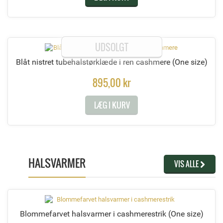
UDSOLGT
Blåt nistret tubehalstørklæde i ren cashmere
(One size)
895,00 kr
LÆG I KURV
HALSVARMER
VIS ALLE
Blommefarvet halsvarmer i cashmerestrik
(One size)