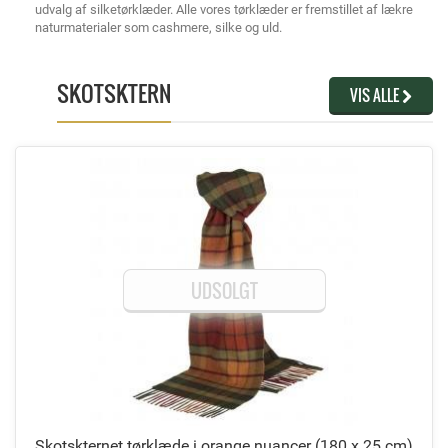
udvalg af silketørklæder. Alle vores tørklæder er fremstillet af lækre
naturmaterialer som cashmere, silke og uld.
SKOTSKTERN
VIS ALLE
UDSOLGT
Skotskternet tørklæde i orange nuancer
(180 x 25 cm)