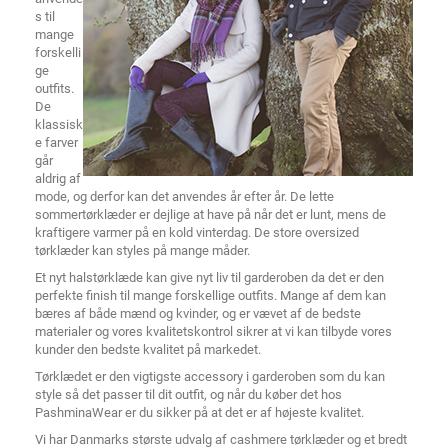
s til
mange
forskelli
ge
outfits.
De
klassisk
e farver
går
aldrig af
mode, og derfor kan det anvendes år efter år. De lette
sommertørklæder er dejlige at have på når det er lunt, mens de
kraftigere varmer på en kold vinterdag. De store oversized
tørklæder kan styles på mange måder.
Et nyt halstørklæde kan give nyt liv til garderoben da det er den
perfekte finish til mange forskellige outfits. Mange af dem kan
bæres af både mænd og kvinder, og er vævet af de bedste
materialer og vores kvalitetskontrol sikrer at vi kan tilbyde vores
kunder den bedste kvalitet på markedet.
Tørklædet er den vigtigste accessory i garderoben som du kan
style så det passer til dit outfit, og når du køber det hos
PashminaWear er du sikker på at det er af højeste kvalitet.
Vi har Danmarks største udvalg af cashmere tørklæder og et bredt