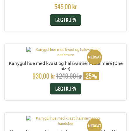
545,00 kr
LÆG I KURV
NEDSAT
Karrygul hue med kvast og halsvarmer i cashmere
(One
size)
930,00 kr
1 240,00 kr
-25%
LÆG I KURV
NEDSAT