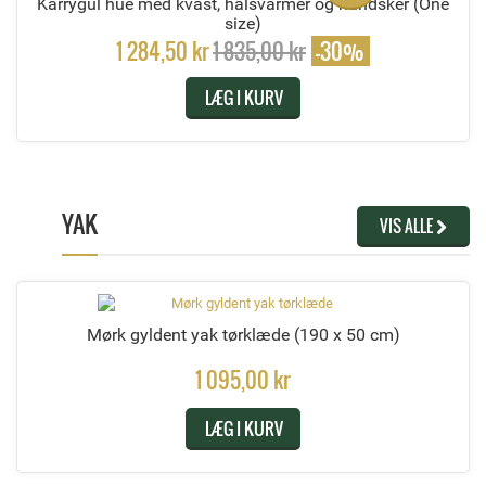
Karrygul hue med kvast, halsvarmer og handsker
(One
size)
1 284,50 kr
1 835,00 kr
-30%
LÆG I KURV
YAK
VIS ALLE
Mørk gyldent yak tørklæde
(190 x 50 cm)
1 095,00 kr
LÆG I KURV