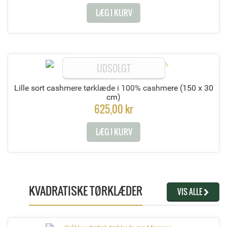
LÆG I KURV
UDSOLGT
Lille sort cashmere tørklæde i 100% cashmere
(150 x 30
cm)
625,00 kr
LÆG I KURV
KVADRATISKE TØRKLÆDER
VIS ALLE