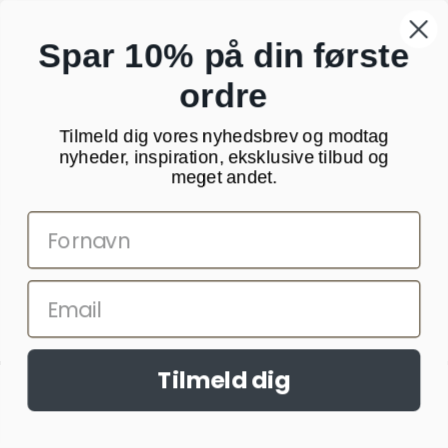
KONTAKT OS
Spar 10% på din første
ordre
PashminaWear
Strandparken 23 st tv
8000 Aarhus C
Tilmeld dig vores nyhedsbrev og modtag
CVR: 29025002
nyheder, inspiration, eksklusive tilbud og
meget andet.
24 48 13 76
kundeservice@pashminawear.dk
Besøg vores showroom
NYHEDSBREV
Tilmeld dig
Din
Websitet anvender cookies til at huske dine indstillinger og statistik.
e-
Denne information deles med tredjepart.
Læs mere >>
mail
Ok