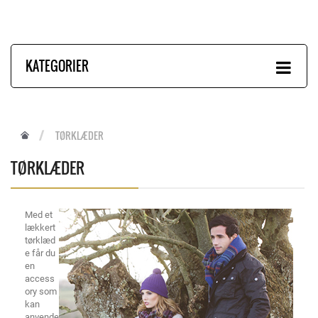
KATEGORIER
TØRKLÆDER
TØRKLÆDER
Med et
lækkert
tørklæd
e får du
en
access
ory som
kan
anvende