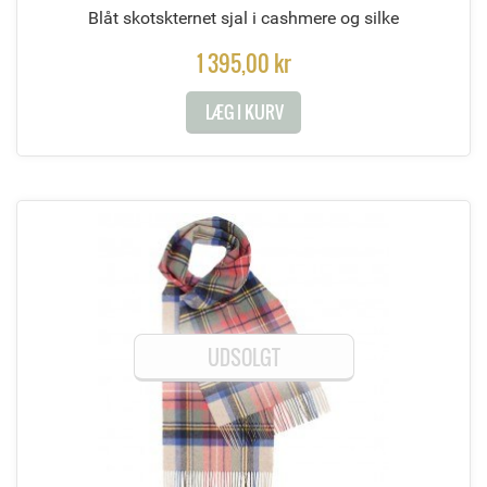
Blåt skotskternet sjal i cashmere og silke
1 395,00 kr
LÆG I KURV
UDSOLGT