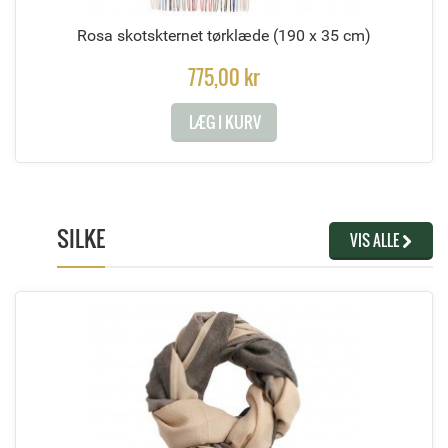
Rosa skotskternet tørklæde
(190 x 35 cm)
775,00 kr
LÆG I KURV
SILKE
VIS ALLE