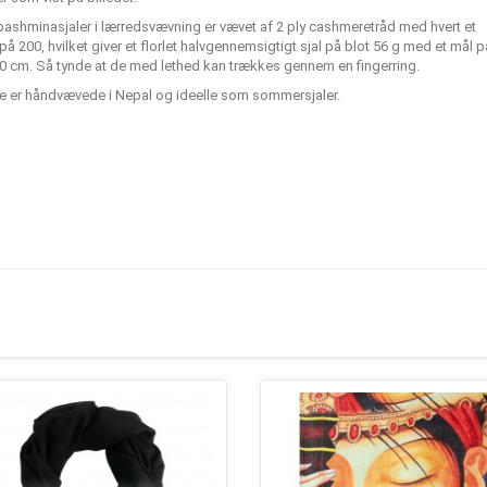
pashminasjaler i lærredsvævning er vævet af 2 ply cashmeretråd med hvert et
 på 200, hvilket giver et florlet halvgennemsigtigt sjal på blot 56 g med et mål p
00 cm. Så tynde at de med lethed kan trækkes gennem en fingerring.
ne er håndvævede i Nepal og ideelle som sommersjaler.