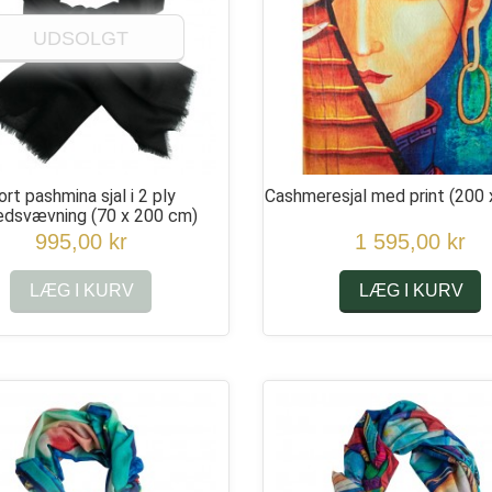
UDSOLGT
ort pashmina sjal i 2 ply
Cashmeresjal med print
(200 
redsvævning
(70 x 200 cm)
995,00 kr
1 595,00 kr
LÆG I KURV
LÆG I KURV