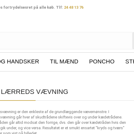
 fortrydelsesret på alle køb. Tlf:
24 48 13 76
OG HANDSKER
TIL MÆND
PONCHO
ST
Y LÆRREDS VÆVNING
svævning er den enkleste af de grundlæggende vævemønstre. I
svævning går hver af skudtrådene skiftevis over og under kædetrådene.
åden går altid modsat den forrige, dvs. den går over kædetråden hvis den
 gik under, og vice versa. Resultatet er et smukt ensartet "kryds og tværs"
 som vist på billedet.