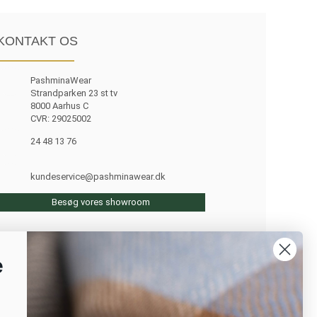
KONTAKT OS
PashminaWear
Strandparken 23 st tv
8000 Aarhus C
CVR: 29025002
24 48 13 76
kundeservice@pashminawear.dk
Besøg vores showroom
e