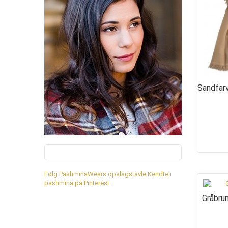
Sandfarv
Følg PashminaWears opslagstavle Kendte i
pashmina på Pinterest.
Gråbrun