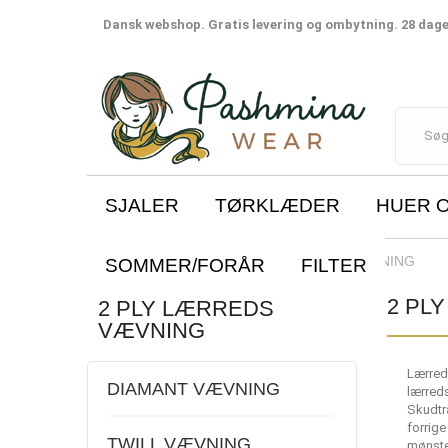
Dansk webshop. Gratis levering og ombytning. 28 dages
SJALER
TØRKLÆDER
HUER 
SJALER
2 PLY LÆRREDS VÆVNING
SOMMER/FORÅR
FILTER
2 PL
2 PLY LÆRREDS
VÆVNING
Lærred
DIAMANT VÆVNING
lærred
Skudtr
forrige
TWILL VÆVNING
mønster