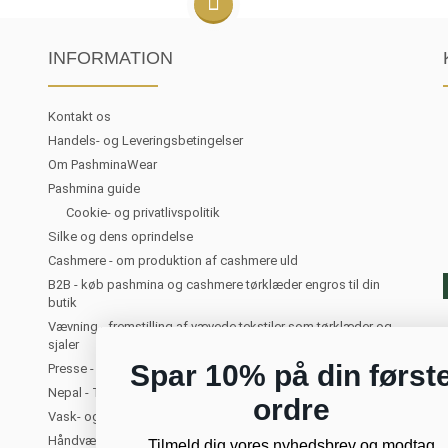
INFORMATION
Kontakt os
Handels- og Leveringsbetingelser
Om PashminaWear
Pashmina guide
Cookie- og privatlivspolitik
Silke og dens oprindelse
Cashmere - om produktion af cashmere uld
B2B - køb pashmina og cashmere tørklæder engros til din
butik
Vævning - fremstilling af vævede tekstiler som tørklæder og
sjaler
Spar 10% på din først
Presse - PashminaWear i medierne
Nepal - Turist i Kathmandu. Om at rejse til Nepal
ordre
Vask- og plejeanvisning for cashmere
Håndvævede tørklæder og sjaler
Tilmeld dig vores nyhedsbrev og modtag