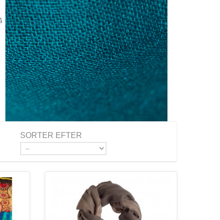
å
SORTER EFTER