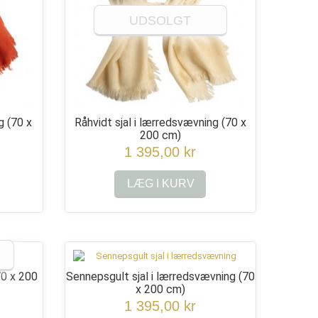
UDSOLGT
ng
(70 x
Råhvidt sjal i lærredsvævning
(70 x
200 cm)
1 395,00 kr
LÆG I KURV
70 x 200
Sennepsgult sjal i lærredsvævning
(70
x 200 cm)
1 395,00 kr