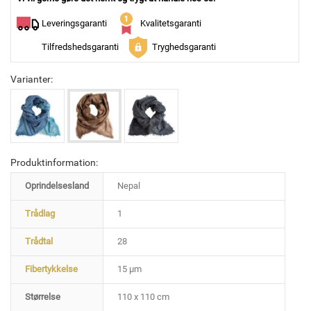
Leveringsgaranti
Kvalitetsgaranti
Tilfredshedsgaranti
Tryghedsgaranti
Varianter:
Produktinformation:
Oprindelsesland
Nepal
Trådlag
1
Trådtal
28
Fibertykkelse
15 µm
Størrelse
110 x 110 cm