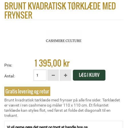
BRUNT KVADRATISK TØRKLÆDE MED
FRYNSER
1 395,00 kr
Pris:
LÆG I KURV
Antal:
Gratis levering og retur
Brunt kvadratisk tørklæde med frynser på alle fire sider. Tørklædet
er vævet i ren cashmere og måler 110 x 110 cm. Et firkantet
tørklæde kan styles flot, ved først at folde det diagonalt til en
trekant.
Vi vil gerne gøre det nemt og trygt at handle hos os.