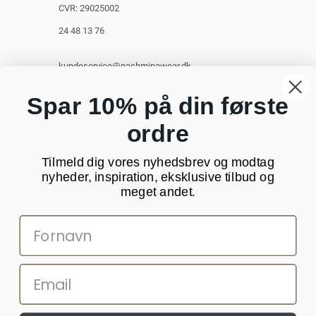
CVR: 29025002
24 48 13 76
kundeservice@pashminawear.dk
Besøg vores showroom
Spar 10% på din første
ordre
NYHEDSBREV
Tilmeld dig vores nyhedsbrev og modtag
Din
nyheder, inspiration, eksklusive tilbud og
e-
meget andet.
mail
SOCIALE MEDIER