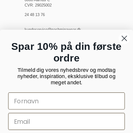
CVR: 29025002
24 48 13 76
kundeservice@pashminawear.dk
Besøg vores showroom
Spar 10% på din første
ordre
NYHEDSBREV
Tilmeld dig vores nyhedsbrev og modtag
Din
nyheder, inspiration, eksklusive tilbud og
e-
meget andet.
mail
SOCIALE MEDIER