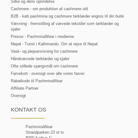
Silke og dens oprindelse
Cashmere - om produktion af cashmere uld
B2B - køb pashmina og cashmere tørklæder engros til din butik
Vævning - fremstilling af vævede tekstiler som tørklæder og
sjaler
Presse - PashminaWear i medierne
Nepal - Turist i Kathmandu. Om at rejse til Nepal
Vask- og plejeanvisning for cashmere
Håndvævede tørklæder og sjaler
Ofte stillede spørgsmål om cashmere
Farvekort - oversigt over alle vores farver
Rabatkode til PashminaWear
Affiliate Partner
Oversigt
KONTAKT OS
PashminaWear
Strandparken 23 st tv
8000 Aarhus C