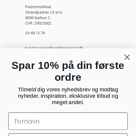
PashminaWear
Strandparken 23 st tv
8000 Aarhus C
CVR: 29025002
24 48 13 76
kundeservice@pashminawear.dk
Besøg vores showroom
Spar 10% på din første
ordre
NYHEDSBREV
Tilmeld dig vores nyhedsbrev og modtag
Din
nyheder, inspiration, eksklusive tilbud og
e-
meget andet.
mail
SOCIALE MEDIER