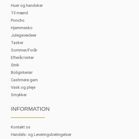
Huer og handsker
Til mænd
Poncho
Hjemmesko
Julegaveideer
Tasker
Sommer/Forår
Efterår/vinter
Strik
Boliginteriør
Cashmere garn
Vask og pleje
Smykker
INFORMATION
Kontakt os
Handels- og Leveringsbetingelser