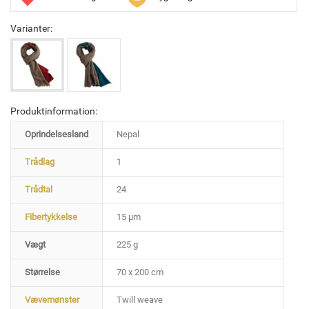
Varianter:
Produktinformation:
Oprindelsesland
Nepal
Trådlag
1
Trådtal
24
Fibertykkelse
15 µm
Vægt
225 g
Størrelse
70 x 200 cm
Vævemønster
Twill weave