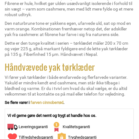
Fibrene er hule, hvilket gør ulden usædvanligt isolerende i forhold til
sin vægt – varm som cashmere, men med lidt mere fylde og et mere
robust udtryk.
Den naturbrune tone er yakkens egen, ufarvede uld, sat op mod en
varm orange. Kombinationen fremhæver netop det, der adskiller
yak fra cashmere: at fibrene har farve i sig fra naturens side.
Dette er den tunge kvalitet i serien – tørklædet måler 200 x 70 cm
og vejer 225 g, altså markant fyldigere end de lette yak tørklæder
på 135 g. Fiberfinhed 15 µm. Håndvævet i Nepal.
Håndvævede yak tørklæder
Vi fører yak tørklæder i både ensfarvede og flerfarvede varianter.
Yakuld er mindre kendt end cashmere, men står ikke tilbage i
blødhed og varme. Er du i tvivl om hvad du skal vælge, er du altid
velkommen til at kontakte os på mail eller telefon for vejledning.
Se flere varer i
farven cinnoberrød
.
Vi vil gerne gøre det nemt og trygt at handle hos os.
Leveringsgaranti
Kvalitetsgaranti
Tilfredshedsgaranti
Tryghedsgaranti