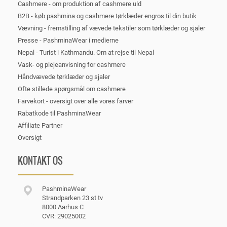
Cashmere - om produktion af cashmere uld
B2B - køb pashmina og cashmere tørklæder engros til din butik
Vævning - fremstilling af vævede tekstiler som tørklæder og sjaler
Presse - PashminaWear i medierne
Nepal - Turist i Kathmandu. Om at rejse til Nepal
Vask- og plejeanvisning for cashmere
Håndvævede tørklæder og sjaler
Ofte stillede spørgsmål om cashmere
Farvekort - oversigt over alle vores farver
Rabatkode til PashminaWear
Affiliate Partner
Oversigt
KONTAKT OS
PashminaWear
Strandparken 23 st tv
8000 Aarhus C
CVR: 29025002