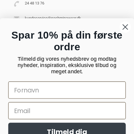
24 48 13 76
kundeservice@pashminawear.dk
Besøg vores showroom
Spar 10% på din første
ordre
NYHEDSBREV
Tilmeld dig vores nyhedsbrev og modtag
Din
nyheder, inspiration, eksklusive tilbud og
e-
meget andet.
mail
SOCIALE MEDIER
Tilmeld dig