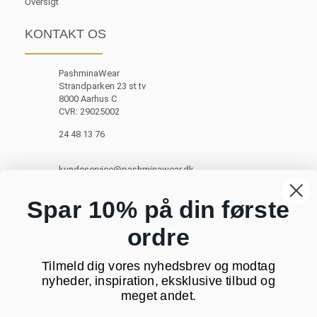
Oversigt
KONTAKT OS
PashminaWear
Strandparken 23 st tv
8000 Aarhus C
CVR: 29025002
24 48 13 76
kundeservice@pashminawear.dk
Besøg vores showroom
Spar 10% på din første
ordre
NYHEDSBREV
Tilmeld dig vores nyhedsbrev og modtag
Din
nyheder, inspiration, eksklusive tilbud og
e-
meget andet.
mail