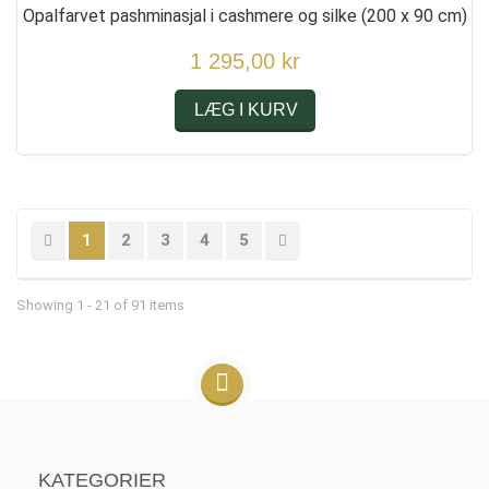
Opalfarvet pashminasjal i cashmere og silke
(200 x 90 cm)
1 295,00 kr
LÆG I KURV
1
2
3
4
5
Showing 1 - 21 of 91 items
KATEGORIER