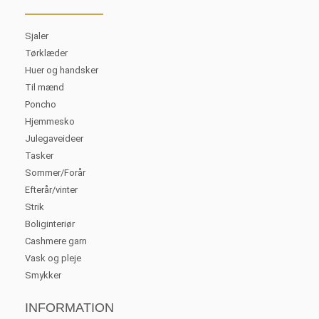
Sjaler
Tørklæder
Huer og handsker
Til mænd
Poncho
Hjemmesko
Julegaveideer
Tasker
Sommer/Forår
Efterår/vinter
Strik
Boliginteriør
Cashmere garn
Vask og pleje
Smykker
INFORMATION