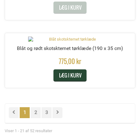
LÆG I KURV
Blåt og rødt skotskternet tørklæde
(190 x 35 cm)
775,00 kr
LÆG I KURV
1
2
3
Viser 1 - 21 af 52 resultater