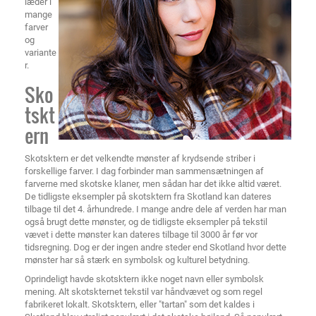
læder i
mange
farver
og
variante
r.
Sko
tskt
ern
Skotsktern er det velkendte mønster af krydsende striber i
forskellige farver. I dag forbinder man sammensætningen af
farverne med skotske klaner, men sådan har det ikke altid været.
De tidligste eksempler på skotsktern fra Skotland kan dateres
tilbage til det 4. århundrede. I mange andre dele af verden har man
også brugt dette mønster, og de tidligste eksempler på tekstil
vævet i dette mønster kan dateres tilbage til 3000 år før vor
tidsregning. Dog er der ingen andre steder end Skotland hvor dette
mønster har så stærk en symbolsk og kulturel betydning.
Oprindeligt havde skotsktern ikke noget navn eller symbolsk
mening. Alt skotskternet tekstil var håndvævet og som regel
fabrikeret lokalt. Skotsktern, eller "tartan" som det kaldes i