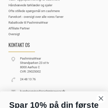
Håndvævede tørklæder og sjaler
Ofte stillede spørgsmål om cashmere
Farvekort - oversigt over alle vores farver
Rabatkode til PashminaWear
Affiliate Partner
Oversigt
KONTAKT OS
PashminaWear
Strandparken 23 st tv
8000 Aarhus C
CVR: 29025002
24 48 13 76
kundeservice@pashminawear.dk
Besøg vores showroom
Spar 10% på din første