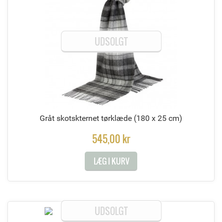
UDSOLGT
Gråt skotskternet tørklæde
(180 x 25 cm)
545,00 kr
LÆG I KURV
UDSOLGT