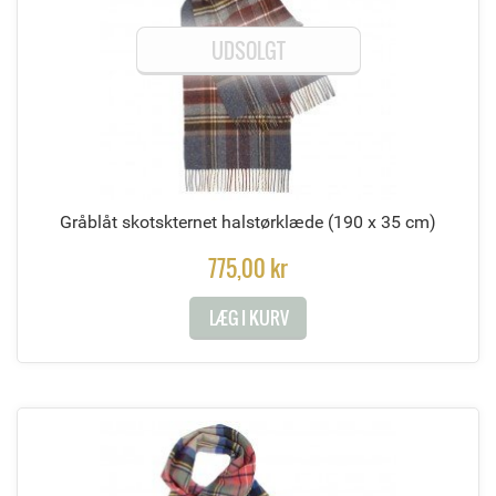
UDSOLGT
Gråblåt skotskternet halstørklæde
(190 x 35 cm)
775,00 kr
LÆG I KURV