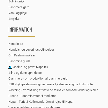
Boliginteriør
Cashmere garn
Vask og pleje
Smykker
INFORMATION
Kontakt os
Handels- og Leveringsbetingelser
Om PashminaWear
Pashmina guide
Cookie- og privatlivspolitik
Silke og dens oprindelse
Cashmere - om produktion af cashmere uld
B2B - køb pashmina og cashmere tørklæder engros til din butik
Vævning - fremstilling af vævede tekstiler som tørklæder og sjaler
Presse - PashminaWear i medierne
Nepal - Turist i Kathmandu. Om at rejse til Nepal
Vask- og plejeanvisning for cashmere