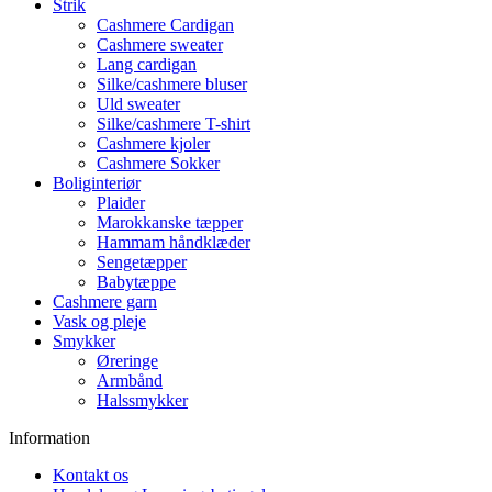
Strik
Cashmere Cardigan
Cashmere sweater
Lang cardigan
Silke/cashmere bluser
Uld sweater
Silke/cashmere T-shirt
Cashmere kjoler
Cashmere Sokker
Boliginteriør
Plaider
Marokkanske tæpper
Hammam håndklæder
Sengetæpper
Babytæppe
Cashmere garn
Vask og pleje
Smykker
Øreringe
Armbånd
Halssmykker
Information
Kontakt os