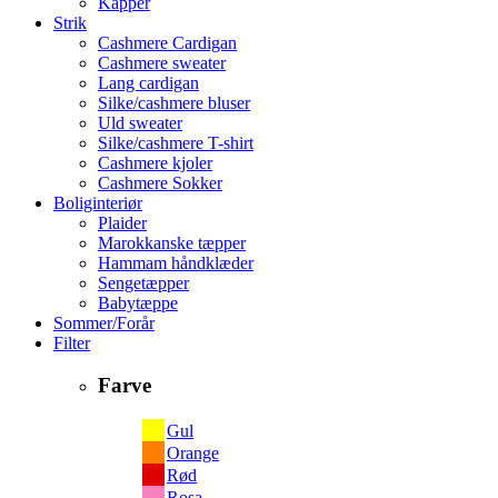
Kapper
Strik
Cashmere Cardigan
Cashmere sweater
Lang cardigan
Silke/cashmere bluser
Uld sweater
Silke/cashmere T-shirt
Cashmere kjoler
Cashmere Sokker
Boliginteriør
Plaider
Marokkanske tæpper
Hammam håndklæder
Sengetæpper
Babytæppe
Sommer/Forår
Filter
Farve
Gul
Orange
Rød
Rosa