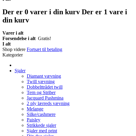
Der er
0
varer i din kurv
Der er 1 vare i
din kurv
Varer i alt
Forsendelse i alt
Gratis!
I alt
Shop videre
Fortsæt til betaling
Kategorier
Sjaler
Diamant vævning
Twill vævning
Dobbelttrådet twill
Tern og Striber
Jacquard Pashmina
2 ply lærreds vævning
Melange
Silke/cashmere
Paisley
Strikkede sjaler
Sjaler med print