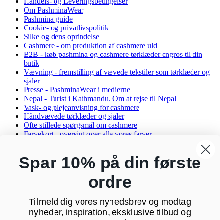
Handels- og Leveringsbetingelser
Om PashminaWear
Pashmina guide
Cookie- og privatlivspolitik
Silke og dens oprindelse
Cashmere - om produktion af cashmere uld
B2B - køb pashmina og cashmere tørklæder engros til din
butik
Vævning - fremstilling af vævede tekstiler som tørklæder og
sjaler
Presse - PashminaWear i medierne
Nepal - Turist i Kathmandu. Om at rejse til Nepal
Vask- og plejeanvisning for cashmere
Håndvævede tørklæder og sjaler
Ofte stillede spørgsmål om cashmere
Farvekort - oversigt over alle vores farver
Rabatkode til PashminaWear
Affiliate Partner
Spar 10% på din første
Oversigt
ordre
Kontakt os
PashminaWear
Tilmeld dig vores nyhedsbrev og modtag
Strandparken 23 st tv
nyheder, inspiration, eksklusive tilbud og
8000 Aarhus C