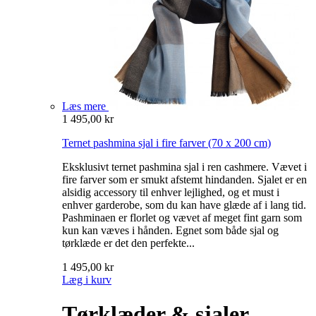
Læs mere
1 495,00 kr
Ternet pashmina sjal i fire farver
(70 x 200 cm)
Eksklusivt ternet pashmina sjal i ren cashmere. Vævet i
fire farver som er smukt afstemt hindanden. Sjalet er en
alsidig accessory til enhver lejlighed, og et must i
enhver garderobe, som du kan have glæde af i lang tid.
Pashminaen er florlet og vævet af meget fint garn som
kun kan væves i hånden. Egnet som både sjal og
tørklæde er det den perfekte...
1 495,00 kr
Læg i kurv
Tørklæder & sjaler