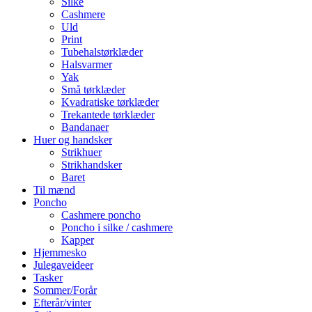
Silke
Cashmere
Uld
Print
Tubehalstørklæder
Halsvarmer
Yak
Små tørklæder
Kvadratiske tørklæder
Trekantede tørklæder
Bandanaer
Huer og handsker
Strikhuer
Strikhandsker
Baret
Til mænd
Poncho
Cashmere poncho
Poncho i silke / cashmere
Kapper
Hjemmesko
Julegaveideer
Tasker
Sommer/Forår
Efterår/vinter