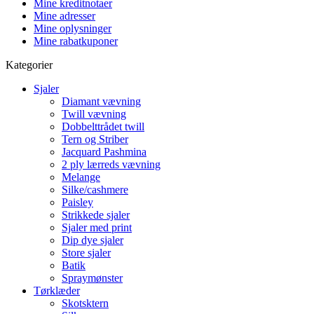
Mine kreditnotaer
Mine adresser
Mine oplysninger
Mine rabatkuponer
Kategorier
Sjaler
Diamant vævning
Twill vævning
Dobbelttrådet twill
Tern og Striber
Jacquard Pashmina
2 ply lærreds vævning
Melange
Silke/cashmere
Paisley
Strikkede sjaler
Sjaler med print
Dip dye sjaler
Store sjaler
Batik
Spraymønster
Tørklæder
Skotsktern