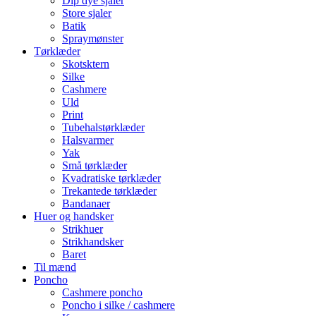
Dip dye sjaler
Store sjaler
Batik
Spraymønster
Tørklæder
Skotsktern
Silke
Cashmere
Uld
Print
Tubehalstørklæder
Halsvarmer
Yak
Små tørklæder
Kvadratiske tørklæder
Trekantede tørklæder
Bandanaer
Huer og handsker
Strikhuer
Strikhandsker
Baret
Til mænd
Poncho
Cashmere poncho
Poncho i silke / cashmere