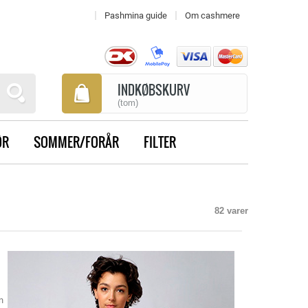
Pashmina guide
Om cashmere
INDKØBSKURV
(tom)
ØR
SOMMER/FORÅR
FILTER
82 varer
n