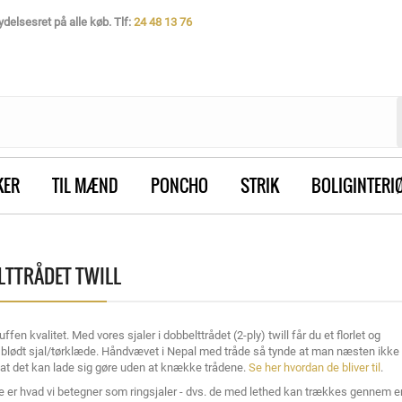
delsesret på alle køb. Tlf:
24 48 13 76
KER
TIL MÆND
PONCHO
STRIK
BOLIGINTERI
LTTRÅDET TWILL
uffen kvalitet. Med vores sjaler i dobbelttrådet (2-ply) twill får du et florlet og
t blødt sjal/tørklæde. Håndvævet i Nepal med tråde så tynde at man næsten ikke
 at det kan lade sig gøre uden at knække trådene.
Se her hvordan de bliver til
.
e er hvad vi betegner som ringsjaler - dvs. de med lethed kan trækkes gennem e