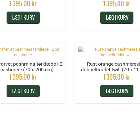
1 395,00 kr
1 395,00 kr
LÆG I KURV
LÆG I KURV
arvet pashmina tørklæde i 2
Rust-orange cashmeresja
y cashmere
(70 x 200 cm)
dobbelttrådet twill
(70 x 2
1 395,00 kr
1 395,00 kr
LÆG I KURV
LÆG I KURV