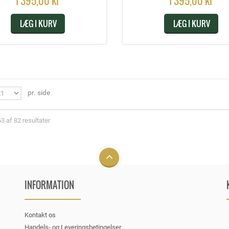
1 395,00 kr
1 395,00 kr
LÆG I KURV
LÆG I KURV
pr. side
63 af 82 resultater
INFORMATION
Kontakt os
Handels- og Leveringsbetingelser