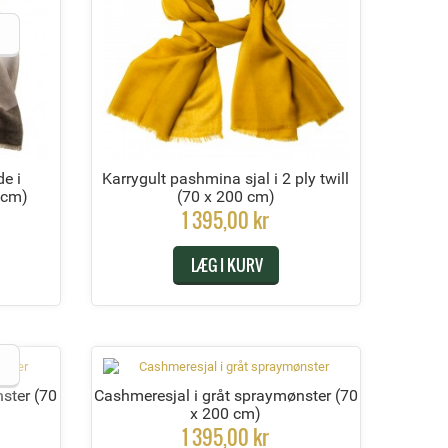
e i
Karrygult pashmina sjal i 2 ply twill
 cm)
(70 x 200 cm)
1 395,00 kr
LÆG I KURV
nster
(70
Cashmeresjal i gråt spraymønster
(70
x 200 cm)
1 395,00 kr