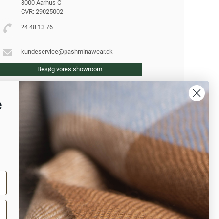
8000 Aarhus C
CVR: 29025002
24 48 13 76
kundeservice@pashminawear.dk
Besøg vores showroom
e