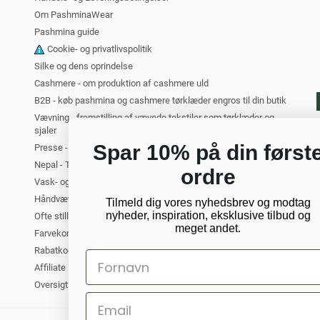
Om PashminaWear
Pashmina guide
Cookie- og privatlivspolitik
Silke og dens oprindelse
Cashmere - om produktion af cashmere uld
B2B - køb pashmina og cashmere tørklæder engros til din butik
Vævning - fremstilling af vævede tekstiler som tørklæder og
sjaler
Spar 10% på din først
Presse - PashminaWear i medierne
Nepal - Turist i Kathmandu. Om at rejse til Nepal
ordre
Vask- og plejeanvisning for cashmere
Håndvævede tørklæder og sjaler
Tilmeld dig vores nyhedsbrev og modtag
nyheder, inspiration, eksklusive tilbud og
Ofte stillede spørgsmål om cashmere
meget andet.
Farvekort - oversigt over alle vores farver
Rabatkode til PashminaWear
Affiliate Partner
Oversigt