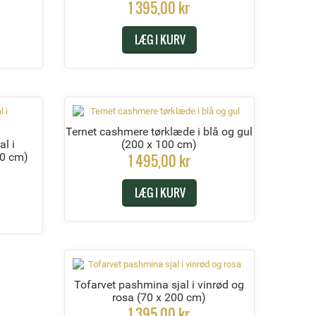
1 395,00 kr
LÆG I KURV
Ternet cashmere tørklæde i blå og gul
l i
(200 x 100 cm)
00 cm)
1 495,00 kr
LÆG I KURV
Tofarvet pashmina sjal i vinrød og
rosa
(70 x 200 cm)
1 395,00 kr