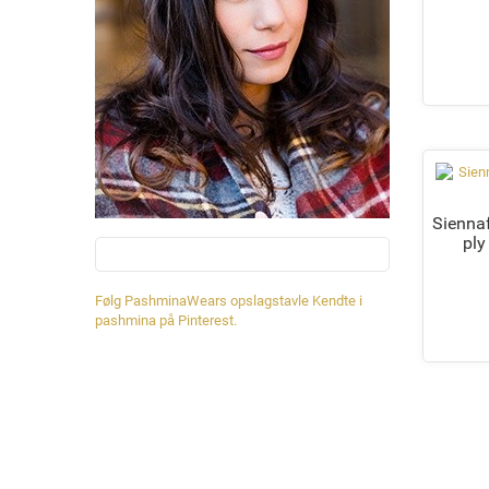
Siennaf
pl
Følg PashminaWears opslagstavle Kendte i
pashmina på Pinterest.