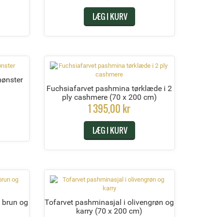
LÆG I KURV
mønster
Fuchsiafarvet pashmina tørklæde i 2
ply cashmere
(70 x 200 cm)
1 395,00 kr
LÆG I KURV
 brun og
Tofarvet pashminasjal i olivengrøn og
)
karry
(70 x 200 cm)