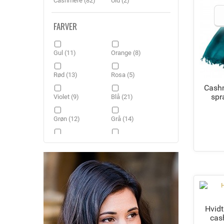
Cashmere
(82)
Uld
(2)
FARVER
Gul
(11)
Orange
(8)
Rød
(13)
Rosa
(5)
Cashm
spr
Violet
(9)
Blå
(21)
Grøn
(12)
Grå
(14)
Sort
(4)
Brun
(11)
Beige
(9)
Hvid
(2)
Hvidt
cas