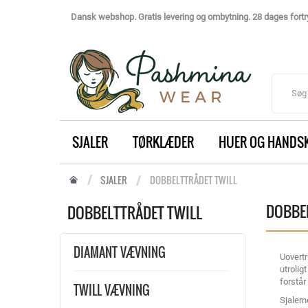
Dansk webshop. Gratis levering og ombytning. 28 dages fortry
SJALER
TØRKLÆDER
HUER OG HANDS
SJALER
DOBBELTTRÅDET TWILL
DOBBE
DOBBELTTRÅDET TWILL
DIAMANT VÆVNING
Uovertr
utrolig
forstår
TWILL VÆVNING
Sjalern