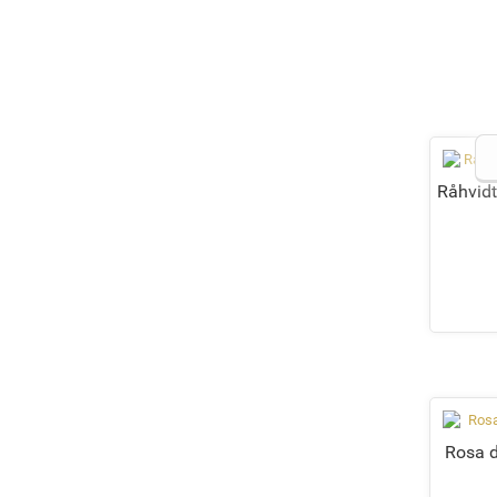
Råhvidt
Rosa d