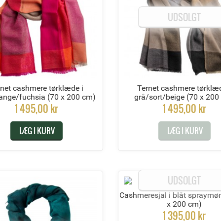
UDSOLGT
rnet cashmere tørklæde i
Ternet cashmere tørklæd
range/fuchsia
(70 x 200 cm)
grå/sort/beige
(70 x 200
1 495,00 kr
1 495,00 kr
LÆG I KURV
LÆG I KURV
UDSOLGT
Cashmeresjal i blåt spraymø
x 200 cm)
1 395,00 kr