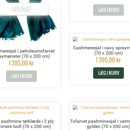
UDSOLGT
LÆG I KURV
Cashmeresjal i navy spray
eresjal i petroleumsfarvet
(70 x 200 cm)
aymønster
(70 x 200 cm)
1 395,00 kr
1 395,00 kr
LÆG I KURV
LÆG I KURV
 pashmina tørklæde i 2 ply
Tofarvet pashminasjal i varm
hmere twill
(70 x 200 cm)
gylden
(70 x 200 cm