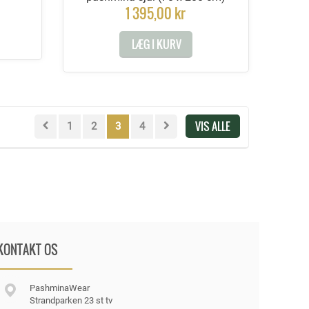
1 395,00 kr
LÆG I KURV
VIS ALLE
1
2
3
4
KONTAKT OS
PashminaWear
Strandparken 23 st tv