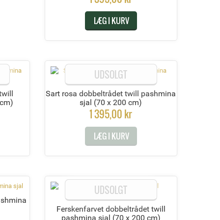
LÆG I KURV
UDSOLGT
will
Sart rosa dobbeltrådet twill pashmina
 cm)
sjal
(70 x 200 cm)
1 395,00 kr
LÆG I KURV
UDSOLGT
pashmina
Ferskenfarvet dobbeltrådet twill
pashmina sjal
(70 x 200 cm)