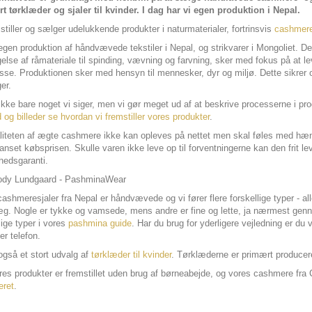
t tørklæder og sjaler til kvinder. I dag har vi egen produktion i Nepal.
stiller og sælger udelukkende produkter i naturmaterialer, fortrinsvis
cashmer
egen produktion af håndvævede tekstiler i Nepal, og strikvarer i Mongoliet. De
lse af råmateriale til spinding, vævning og farvning, sker med fokus på at lev
sse. Produktionen sker med hensyn til mennesker, dyr og miljø. Dette sikrer o
er.
ikke bare noget vi siger, men vi gør meget ud af at beskrive processerne i pr
d og billeder se hvordan vi fremstiller vores produkter
.
iteten af ægte cashmere ikke kan opleves på nettet men skal føles med hændern
anset købsprisen. Skulle varen ikke leve op til forventningerne kan den frit le
shedsgaranti.
ashmeresjaler fra Nepal er håndvævede og vi fører flere forskellige typer - 
g. Nogle er tykke og vamsede, mens andre er fine og lette, ja nærmest ge
lige typer i vores
pashmina guide
. Har du brug for yderligere vejledning er du
ler telefon.
også et stort udvalg af
tørklæder til kvinder
. Tørklæderne er primært producer
ores produkter er fremstillet uden brug af børneabejde, og vores cashmere fr
eret
.