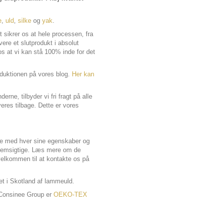
e
,
uld
,
silke
og
yak
.
t sikrer os at hele processen, fra
ere et slutprodukt i absolut
s at vi kan stå 100% inde for det
oduktionen på vores blog.
Her kan
e, tilbyder vi fri fragt på alle
veres tilbage. Dette er vores
alle med hver sine egenskaber og
nnemsigtige. Læs mere om de
 velkommen til at kontakte os på
et i Skotland af lammeuld.
a Consinee Group er
OEKO-TEX