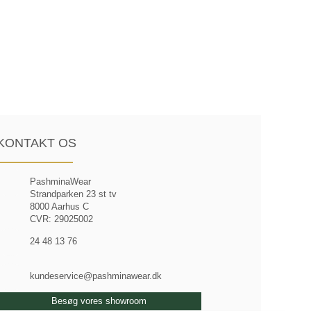
KONTAKT OS
PashminaWear
Strandparken 23 st tv
8000 Aarhus C
CVR: 29025002
24 48 13 76
kundeservice@pashminawear.dk
Besøg vores showroom