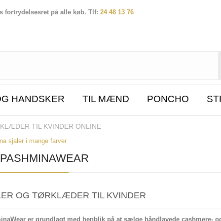
fortrydelsesret på alle køb. Tlf:
24 48 13 76
OG HANDSKER
TIL MÆND
PONCHO
ST
KLÆDER TIL KVINDER ONLINE
 PASHMINAWEAR
LER OG TØRKLÆDER TIL KVINDER
naWear er grundlagt med henblik på at sælge håndlavede cashmere- og u