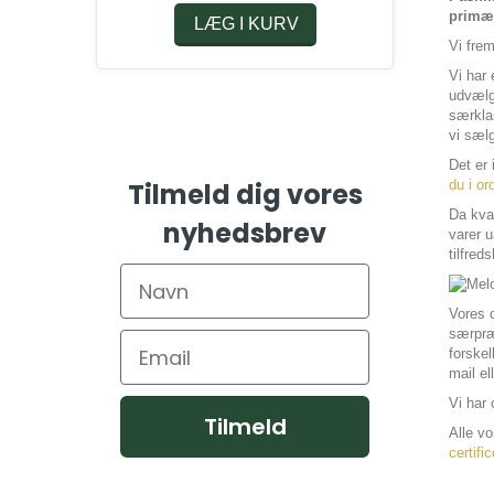
primær
LÆG I KURV
Vi frem
Vi har 
udvælge
særkla
vi sælg
Det er 
du i or
Tilmeld dig vores
Da kval
nyhedsbrev
varer u
tilfred
Vores c
særpræ
forskel
mail el
Vi har 
Tilmeld
Alle v
certific