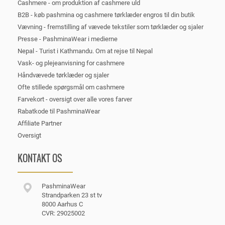
Cashmere - om produktion af cashmere uld
B2B - køb pashmina og cashmere tørklæder engros til din butik
Vævning - fremstilling af vævede tekstiler som tørklæder og sjaler
Presse - PashminaWear i medierne
Nepal - Turist i Kathmandu. Om at rejse til Nepal
Vask- og plejeanvisning for cashmere
Håndvævede tørklæder og sjaler
Ofte stillede spørgsmål om cashmere
Farvekort - oversigt over alle vores farver
Rabatkode til PashminaWear
Affiliate Partner
Oversigt
KONTAKT OS
PashminaWear
Strandparken 23 st tv
8000 Aarhus C
CVR: 29025002