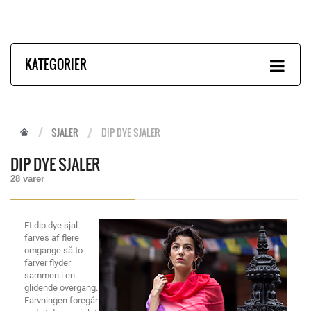
KATEGORIER
SJALER
DIP DYE SJALER
DIP DYE SJALER
28 varer
Et dip dye sjal
farves af flere
omgange så to
farver flyder
sammen i en
glidende overgang.
Farvningen foregår