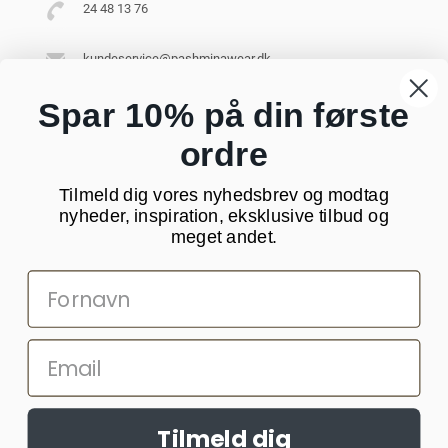
24 48 13 76
kundeservice@pashminawear.dk
Besøg vores showroom
Spar 10% på din første
ordre
NYHEDSBREV
Tilmeld dig vores nyhedsbrev og modtag
Din
nyheder, inspiration, eksklusive tilbud og
e-
meget andet.
mail
SOCIALE MEDIER
Tilmeld dig