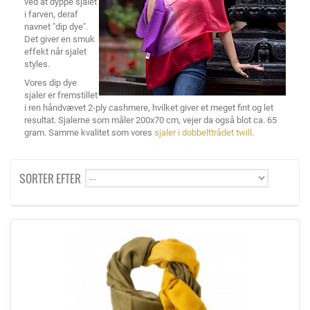
ved at dyppe sjalet
i farven, deraf
navnet "dip dye".
Det giver en smuk
effekt når sjalet
styles.
Vores dip dye
sjaler er fremstillet
i ren håndvævet 2-ply cashmere, hvilket giver et meget fint og let
resultat. Sjalerne som måler 200x70 cm, vejer da også blot ca. 65
gram. Samme kvalitet som vores
sjaler i dobbelttrådet twill
.
SORTER EFTER
--