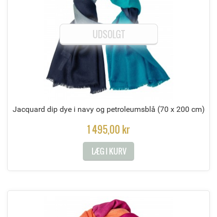
UDSOLGT
Jacquard dip dye i navy og petroleumsblå
(70 x 200 cm)
1 495,00 kr
LÆG I KURV