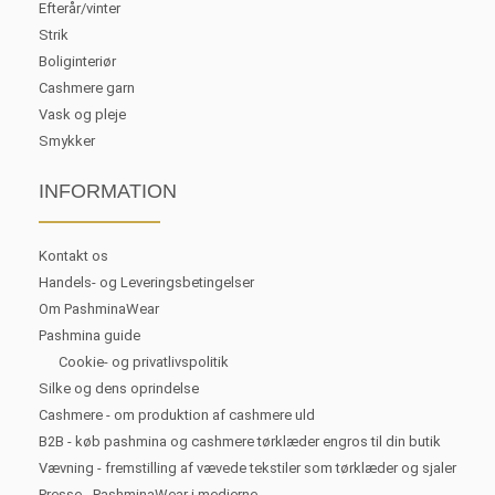
Efterår/vinter
Strik
Boliginteriør
Cashmere garn
Vask og pleje
Smykker
INFORMATION
Kontakt os
Handels- og Leveringsbetingelser
Om PashminaWear
Pashmina guide
Cookie- og privatlivspolitik
Silke og dens oprindelse
Cashmere - om produktion af cashmere uld
B2B - køb pashmina og cashmere tørklæder engros til din butik
Vævning - fremstilling af vævede tekstiler som tørklæder og sjaler
Presse - PashminaWear i medierne