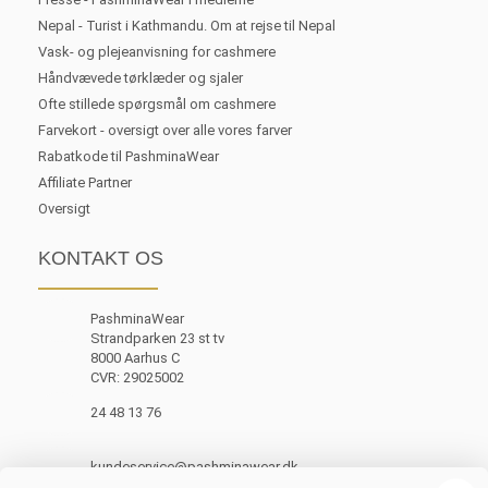
Nepal - Turist i Kathmandu. Om at rejse til Nepal
Vask- og plejeanvisning for cashmere
Håndvævede tørklæder og sjaler
Ofte stillede spørgsmål om cashmere
Farvekort - oversigt over alle vores farver
Rabatkode til PashminaWear
Affiliate Partner
Oversigt
KONTAKT OS
PashminaWear
Strandparken 23 st tv
8000 Aarhus C
CVR: 29025002
24 48 13 76
kundeservice@pashminawear.dk