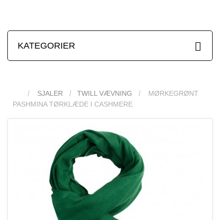
KATEGORIER
SJALER
TWILL VÆVNING
MØRKEGRØNT
PASHMINA TØRKLÆDE I CASHMERE