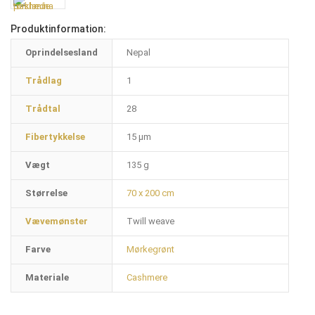
Produktinformation:
Oprindelsesland
Nepal
Trådlag
1
Trådtal
28
Fibertykkelse
15 µm
Vægt
135 g
Størrelse
70 x 200 cm
Vævemønster
Twill weave
Farve
Mørkegrønt
Materiale
Cashmere