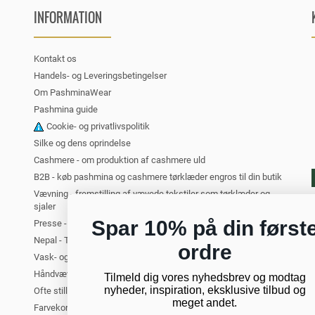
INFORMATION
Kontakt os
Handels- og Leveringsbetingelser
Om PashminaWear
Pashmina guide
Cookie- og privatlivspolitik
Silke og dens oprindelse
Cashmere - om produktion af cashmere uld
B2B - køb pashmina og cashmere tørklæder engros til din butik
Vævning - fremstilling af vævede tekstiler som tørklæder og
sjaler
Spar 10% på din først
Presse - PashminaWear i medierne
Nepal - Turist i Kathmandu. Om at rejse til Nepal
ordre
Vask- og plejeanvisning for cashmere
Håndvævede tørklæder og sjaler
Tilmeld dig vores nyhedsbrev og modtag
nyheder, inspiration, eksklusive tilbud og
Ofte stillede spørgsmål om cashmere
meget andet.
Farvekort - oversigt over alle vores farver