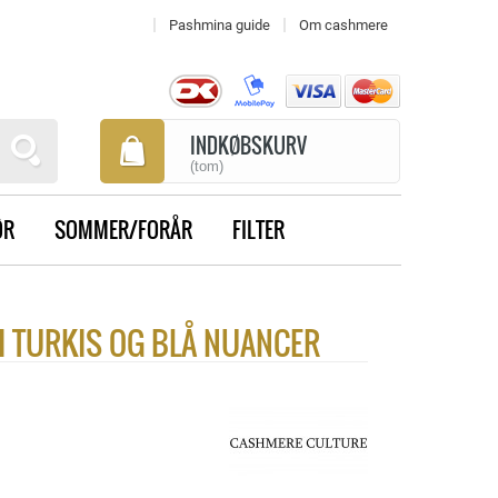
Pashmina guide
Om cashmere
INDKØBSKURV
(tom)
ØR
SOMMER/FORÅR
FILTER
I TURKIS OG BLÅ NUANCER