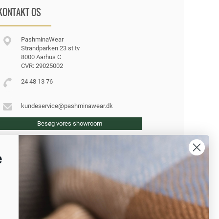
KONTAKT OS
PashminaWear
Strandparken 23 st tv
8000 Aarhus C
CVR: 29025002
24 48 13 76
kundeservice@pashminawear.dk
Besøg vores showroom
e