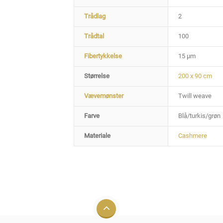
Trådlag
2
Trådtal
100
Fibertykkelse
15 µm
Størrelse
200 x 90 cm
Vævemønster
Twill weave
Farve
Blå/turkis/grøn
Materiale
Cashmere