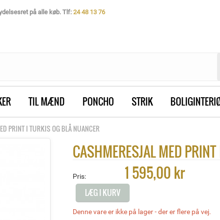
delsesret på alle køb. Tlf:
24 48 13 76
KER
TIL MÆND
PONCHO
STRIK
BOLIGINTERI
D PRINT I TURKIS OG BLÅ NUANCER
CASHMERESJAL MED PRINT 
1 595,00 kr
Pris:
LÆG I KURV
Denne vare er ikke på lager - der er flere på vej.