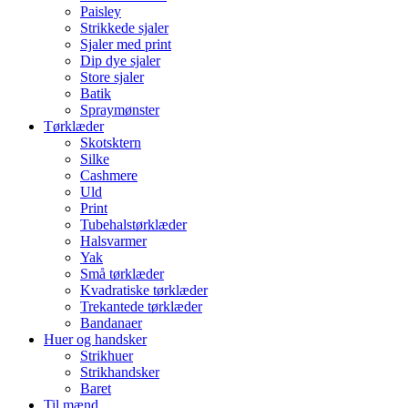
Paisley
Strikkede sjaler
Sjaler med print
Dip dye sjaler
Store sjaler
Batik
Spraymønster
Tørklæder
Skotsktern
Silke
Cashmere
Uld
Print
Tubehalstørklæder
Halsvarmer
Yak
Små tørklæder
Kvadratiske tørklæder
Trekantede tørklæder
Bandanaer
Huer og handsker
Strikhuer
Strikhandsker
Baret
Til mænd