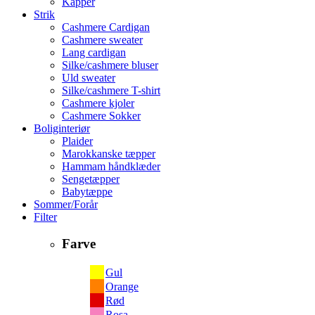
Kapper
Strik
Cashmere Cardigan
Cashmere sweater
Lang cardigan
Silke/cashmere bluser
Uld sweater
Silke/cashmere T-shirt
Cashmere kjoler
Cashmere Sokker
Boliginteriør
Plaider
Marokkanske tæpper
Hammam håndklæder
Sengetæpper
Babytæppe
Sommer/Forår
Filter
Farve
Gul
Orange
Rød
Rosa