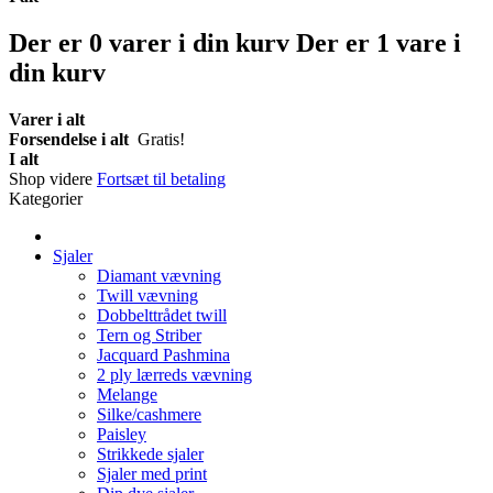
Der er
0
varer i din kurv
Der er 1 vare i
din kurv
Varer i alt
Forsendelse i alt
Gratis!
I alt
Shop videre
Fortsæt til betaling
Kategorier
Sjaler
Diamant vævning
Twill vævning
Dobbelttrådet twill
Tern og Striber
Jacquard Pashmina
2 ply lærreds vævning
Melange
Silke/cashmere
Paisley
Strikkede sjaler
Sjaler med print