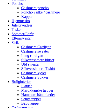
Poncho
Cashmere poncho
Poncho i silke / cashmere
Kapper
Hjemmesko
Julegaveideer
Tasker
Sommer/Forår
Efterår/vinter
Strik
Cashmere Cardigan
Cashmere sweater
Lang cardigan
Silke/cashmere bluser
Uld sweater
Silke/cashmere T-shirt
Cashmere kjoler
Cashmere Sokker
Boliginteriør
Plaider
Marokkanske tæpper
Hammam håndklæder
Sengetæpper
Babytæppe
Cashmere garn