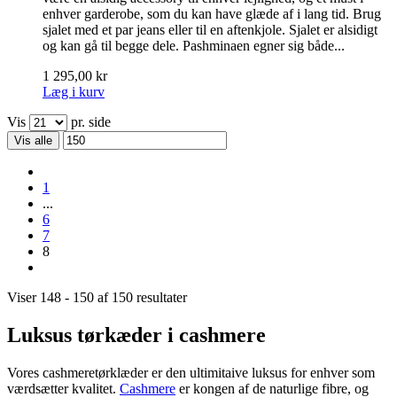
enhver garderobe, som du kan have glæde af i lang tid. Brug
sjalet med et par jeans eller til en aftenkjole. Sjalet er alsidigt
og kan gå til begge dele. Pashminaen egner sig både...
1 295,00 kr
Læg i kurv
Vis
pr. side
Vis alle
1
...
6
7
8
Viser 148 - 150 af 150 resultater
Luksus tørkæder i cashmere
Vores cashmeretørklæder er den ultimitaive luksus for enhver som
værdsætter kvalitet.
Cashmere
er kongen af de naturlige fibre, og