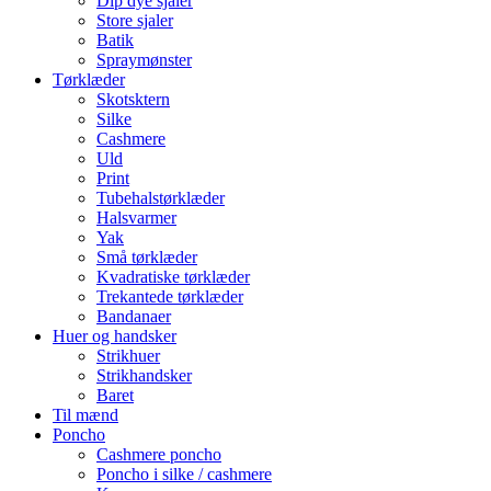
Dip dye sjaler
Store sjaler
Batik
Spraymønster
Tørklæder
Skotsktern
Silke
Cashmere
Uld
Print
Tubehalstørklæder
Halsvarmer
Yak
Små tørklæder
Kvadratiske tørklæder
Trekantede tørklæder
Bandanaer
Huer og handsker
Strikhuer
Strikhandsker
Baret
Til mænd
Poncho
Cashmere poncho
Poncho i silke / cashmere