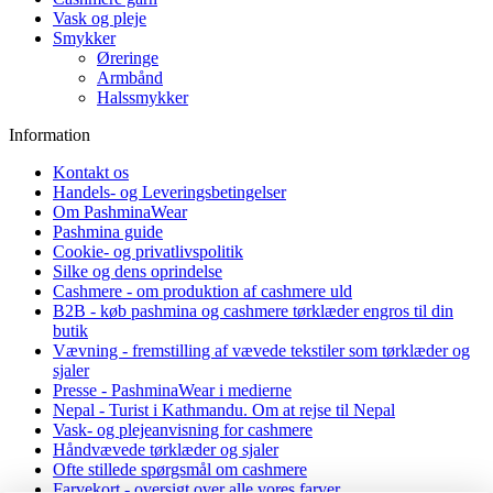
Vask og pleje
Smykker
Øreringe
Armbånd
Halssmykker
Information
Kontakt os
Handels- og Leveringsbetingelser
Om PashminaWear
Pashmina guide
Cookie- og privatlivspolitik
Silke og dens oprindelse
Cashmere - om produktion af cashmere uld
B2B - køb pashmina og cashmere tørklæder engros til din
butik
Vævning - fremstilling af vævede tekstiler som tørklæder og
sjaler
Presse - PashminaWear i medierne
Nepal - Turist i Kathmandu. Om at rejse til Nepal
Vask- og plejeanvisning for cashmere
Håndvævede tørklæder og sjaler
Ofte stillede spørgsmål om cashmere
Farvekort - oversigt over alle vores farver