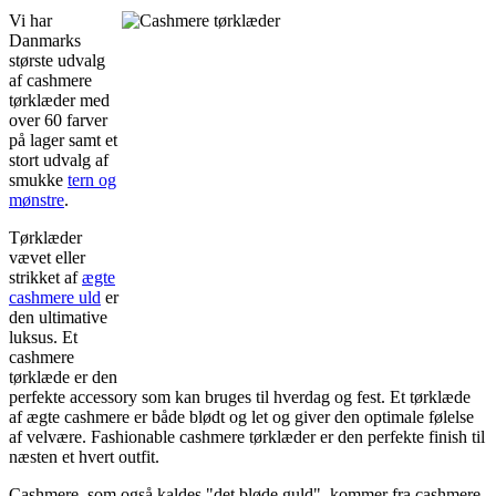
Vi har
Danmarks
største udvalg
af cashmere
tørklæder med
over 60 farver
på lager samt et
stort udvalg af
smukke
tern og
mønstre
.
Tørklæder
vævet eller
strikket af
ægte
cashmere uld
er
den ultimative
luksus. Et
cashmere
tørklæde er den
perfekte accessory som kan bruges til hverdag og fest. Et tørklæde
af ægte cashmere er både blødt og let og giver den optimale følelse
af velvære. Fashionable cashmere tørklæder er den perfekte finish til
næsten et hvert outfit.
Cashmere, som også kaldes "det bløde guld", kommer fra cashmere