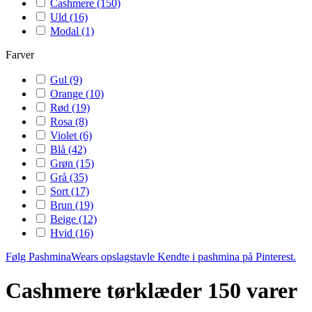
Cashmere
(150)
Uld
(16)
Modal
(1)
Farver
Gul
(9)
Orange
(10)
Rød
(19)
Rosa
(8)
Violet
(6)
Blå
(42)
Grøn
(15)
Grå
(35)
Sort
(17)
Brun
(19)
Beige
(12)
Hvid
(16)
Følg PashminaWears opslagstavle Kendte i pashmina på Pinterest.
Cashmere tørklæder
150 varer