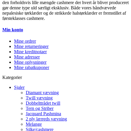
den forholdsvis lille mængde cashmere der hvert år bliver produceret
gør denne type uld særligt eksklusiv. Både vores håndvævede
nepalesiske tørklæder og de strikkede halstørklæder er fremstillet af
førsteklasses cashmere.
Min konto
Mine ordrer
Mine returneringer
Mine kreditnotaer
Mine adresser
Mine oplysninger
Mine rabatkuponer
Kategorier
Sjaler
Diamant vævning
Twill vævning
Dobbelttrådet twill
Tern og Striber
Jacquard Pashmina
2 ply lærreds vævning
Melange
Silke/cashmere