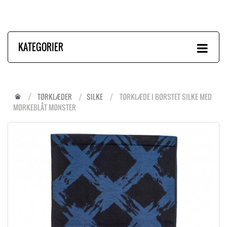
KATEGORIER
TØRKLÆDER
SILKE
TØRKLÆDE I BØRSTET SILKE MED
MØRKEBLÅT MØNSTER