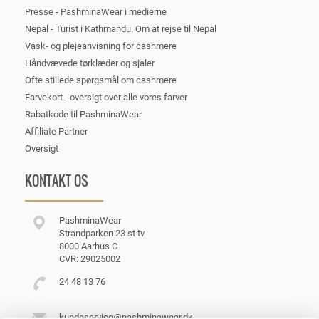
Presse - PashminaWear i medierne
Nepal - Turist i Kathmandu. Om at rejse til Nepal
Vask- og plejeanvisning for cashmere
Håndvævede tørklæder og sjaler
Ofte stillede spørgsmål om cashmere
Farvekort - oversigt over alle vores farver
Rabatkode til PashminaWear
Affiliate Partner
Oversigt
KONTAKT OS
PashminaWear
Strandparken 23 st tv
8000 Aarhus C
CVR: 29025002
24 48 13 76
kundeservice@pashminawear.dk