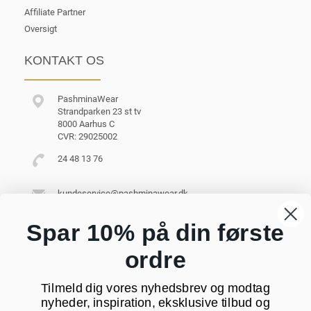
Affiliate Partner
Oversigt
KONTAKT OS
PashminaWear
Strandparken 23 st tv
8000 Aarhus C
CVR: 29025002
24 48 13 76
kundeservice@pashminawear.dk
Besøg vores showroom
Spar 10% på din første
ordre
NYHEDSBREV
Tilmeld dig vores nyhedsbrev og modtag
Din
nyheder, inspiration, eksklusive tilbud og
e-