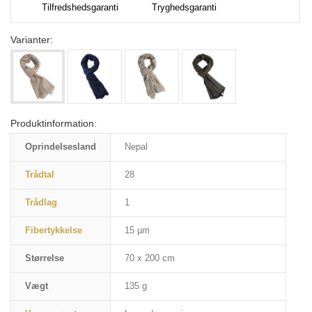
Tilfredshedsgaranti
Tryghedsgaranti
Varianter:
Produktinformation:
Oprindelsesland
Nepal
Trådtal
28
Trådlag
1
Fibertykkelse
15 µm
Størrelse
70 x 200 cm
Vægt
135 g