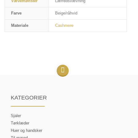
Vævemønster
Lærredsvævning
Farve
Beige/råhvid
Materiale
Cashmere
KATEGORIER
Sjaler
Tørklæder
Huer og handsker
Til mænd