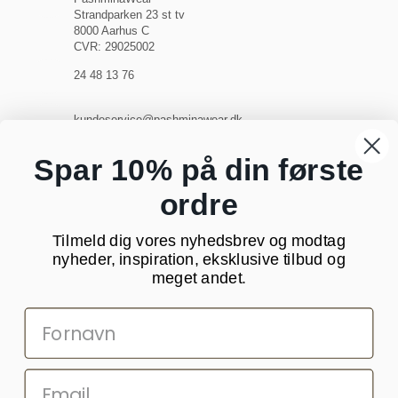
Strandparken 23 st tv
8000 Aarhus C
CVR: 29025002
24 48 13 76
kundeservice@pashminawear.dk
Besøg vores showroom
Spar 10% på din første
ordre
NYHEDSBREV
Tilmeld dig vores nyhedsbrev og modtag
Din
nyheder, inspiration, eksklusive tilbud og
e-
meget andet.
mail
SOCIALE MEDIER