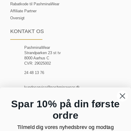
Rabatkode til PashminaWear
Affiliate Partner
Oversigt
KONTAKT OS
PashminaWear
Strandparken 23 st tv
8000 Aarhus C
CVR: 29025002
24 48 13 76
kundeservice@pashminawear.dk
Besøg vores showroom
Spar 10% på din første
ordre
NYHEDSBREV
Tilmeld dig vores nyhedsbrev og modtag