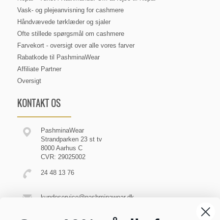
Vask- og plejeanvisning for cashmere
Håndvævede tørklæder og sjaler
Ofte stillede spørgsmål om cashmere
Farvekort - oversigt over alle vores farver
Rabatkode til PashminaWear
Affiliate Partner
Oversigt
KONTAKT OS
PashminaWear
Strandparken 23 st tv
8000 Aarhus C
CVR: 29025002
24 48 13 76
kundeservice@pashminawear.dk
Besøg vores showroom