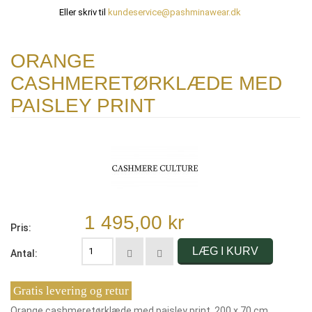
Eller skriv til
kundeservice@pashminawear.dk
ORANGE
CASHMERETØRKLÆDE MED
PAISLEY PRINT
1 495,00 kr
Pris:
LÆG I KURV
Antal:
Gratis levering og retur
Orange cashmeretørklæde med paisley print. 200 x 70 cm.