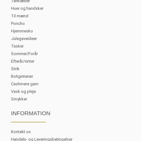
Tørklæder
Huer og handsker
Til mænd
Poncho
Hjemmesko
Julegaveideer
Tasker
Sommer/Forår
Efterår/vinter
Strik
Boliginteriør
Cashmere garn
Vask og pleje
Smykker
INFORMATION
Kontakt os
Handels- og Leveringsbetingelser