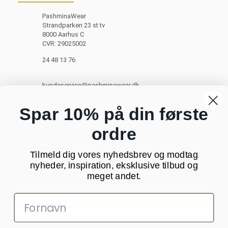
PashminaWear
Strandparken 23 st tv
8000 Aarhus C
CVR: 29025002
24 48 13 76
kundeservice@pashminawear.dk
Besøg vores showroom
Spar 10% på din første
ordre
NYHEDSBREV
Tilmeld dig vores nyhedsbrev og modtag
Din
nyheder, inspiration, eksklusive tilbud og
e-
meget andet.
mail
SOCIALE MEDIER