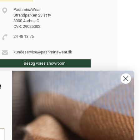
PashminaWear
Strandparken 23 st tv
8000 Aarhus C
CVR: 29025002
24 48 13 76
kundeservice@pashminawear.dk
Besøg vores showroom
e