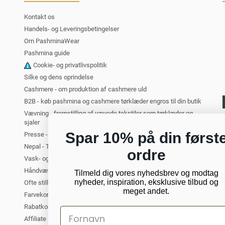
Kontakt os
Handels- og Leveringsbetingelser
Om PashminaWear
Pashmina guide
Cookie- og privatlivspolitik
Silke og dens oprindelse
Cashmere - om produktion af cashmere uld
B2B - køb pashmina og cashmere tørklæder engros til din butik
Vævning - fremstilling af vævede tekstiler som tørklæder og
sjaler
Spar 10% på din først
Presse - PashminaWear i medierne
Nepal - Turist i Kathmandu. Om at rejse til Nepal
ordre
Vask- og plejeanvisning for cashmere
Håndvævede tørklæder og sjaler
Tilmeld dig vores nyhedsbrev og modtag
nyheder, inspiration, eksklusive tilbud og
Ofte stillede spørgsmål om cashmere
meget andet.
Farvekort - oversigt over alle vores farver
Rabatkode til PashminaWear
Affiliate Partner