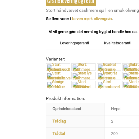
Gratis levering og retur
Stort håndvævet cashmere sjal i en smuk olivengr
Se flere varer i
farven mørk olivengrøn
.
Vi vil gerne gøre det nemt og trygt at handle hos os.
Leveringsgaranti
Kvalitetsgaranti
Varianter:
Produktinformation:
Oprindelsesland
Nepal
Trådlag
2
Trådtal
200