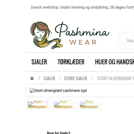
Dansk webshop. Gratis levering og ombytning. 28 dages fortry
SJALER
TØRKLÆDER
HUER OG HANDS
SJALER
STORE SJALER
STORT OLIVENGRØNT 
Brug for hjælp?