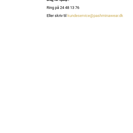
Ring på 24 48 13 76
Eller skriv til
kundeservice@pashminawear.dk