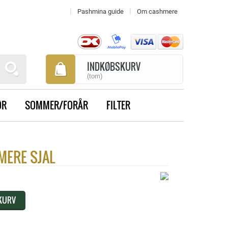
Pashmina guide
Om cashmere
INDKØBSKURV
(tom)
ØR
SOMMER/FORÅR
FILTER
MERE SJAL
 KURV