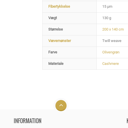
Fibertykkelse
15 µm
Vægt
130 g
Størrelse
200 x 140 cm
Vævemønster
Twill weave
Farve
Olivengrøn
Materiale
Cashmere
INFORMATION