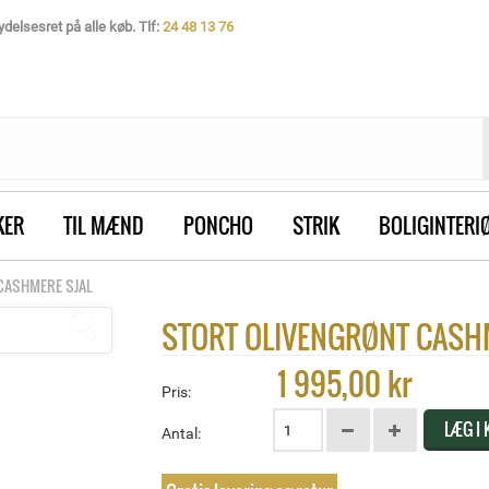
delsesret på alle køb. Tlf:
24 48 13 76
KER
TIL MÆND
PONCHO
STRIK
BOLIGINTERI
CASHMERE SJAL
STORT OLIVENGRØNT CASH
1 995,00 kr
Pris:
LÆG I
Antal: