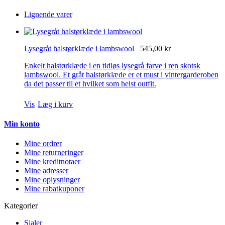
Lignende varer
Lysegråt halstørklæde i lambswool
545,00 kr
Enkelt halstørklæde i en tidløs lysegrå farve i ren skotsk
lambswool. Et gråt halstørklæde er et must i vintergarderoben
da det passer til et hvilket som helst outfit.
Vis
Læg i kurv
Min konto
Mine ordrer
Mine returneringer
Mine kreditnotaer
Mine adresser
Mine oplysninger
Mine rabatkuponer
Kategorier
Sjaler