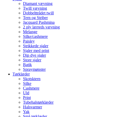
Diamant vævning
Twill vævning
Dobbelttrådet twill
Tern og Striber
Jacquard Pashmina
2 ply lærreds vævning
Melange
Silke/cashmere
Paisley
Strikkede sjaler
Sjaler med print
Dip dye sjaler
Store sjaler
Batik
Spraymønster
Tørklæder
Skotsktern
Silke
Cashmere
Uld
Print
Tubehalstørklæder
Halsvarmer
Yak
Små tørklæder