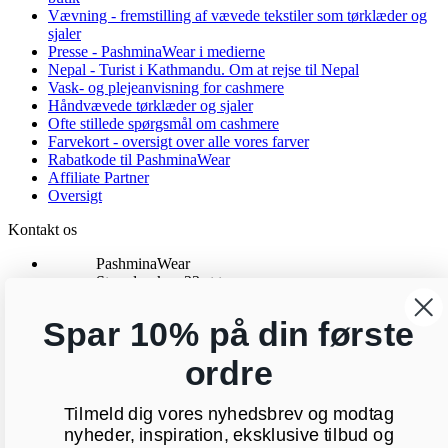
Vævning - fremstilling af vævede tekstiler som tørklæder og
sjaler
Presse - PashminaWear i medierne
Nepal - Turist i Kathmandu. Om at rejse til Nepal
Vask- og plejeanvisning for cashmere
Håndvævede tørklæder og sjaler
Ofte stillede spørgsmål om cashmere
Farvekort - oversigt over alle vores farver
Rabatkode til PashminaWear
Affiliate Partner
Oversigt
Kontakt os
PashminaWear
Strandparken 23 st tv
8000 Aarhus C
CVR: 29025002
Spar 10% på din første
24 48 13 76
kundeservice@pashminawear.dk
ordre
Besøg vores showroom
Tilmeld dig vores nyhedsbrev og modtag
Nyhedsbrev
Din e-mail
nyheder, inspiration, eksklusive tilbud og
OK