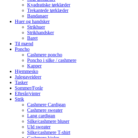
Kvadratiske tørklæder
Trekantede tørklæder
Bandanaer
Huer og handsker
Strikhuer
Strikhandsker
Baret
Til mænd
Poncho
Cashmere poncho
Poncho i silke / cashmere
Kapper
Hjemmesko
Julegaveideer
Tasker
Sommer/Forår
Efterår/vinter
Strik
Cashmere Cardigan
Cashmere sweater
Lang cardigan
Silke/cashmere bluser
Uld sweater
Silke/cashmere T-shirt
Cashmere kjoler