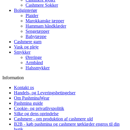
Cashmere Sokker
Boliginteriør
Plaider
Marokkanske tæpper
Hammam håndklæder
Sengetæpper
Babytæppe
Cashmere garn
Vask og pleje
Smykker
Øreringe
Armbånd
Halssmykker
Information
Kontakt os
Handels- og Leveringsbetingelser
Om PashminaWear
Pashmina guide
Cookie- og privatlivspolitik
Silke og dens oprindelse
Cashmere - om produktion af cashmere uld
B2B - køb pashmina og cashmere tørklæder engros til din
butik