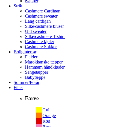
Kapper
Strik
Cashmere Cardigan
Cashmere sweater
Lang cardigan
Silke/cashmere bluser
Uld sweater
Silke/cashmere T-shirt
Cashmere kjoler
Cashmere Sokker
Boliginteriør
Plaider
Marokkanske tæpper
Hammam håndklæder
Sengetæpper
Babytæppe
Sommer/Forår
Filter
Farve
Gul
Orange
Rød
Rosa