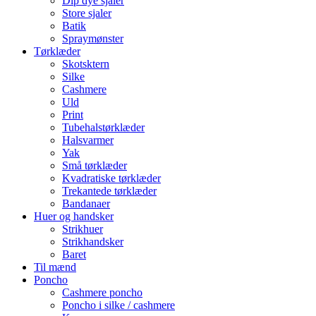
Dip dye sjaler
Store sjaler
Batik
Spraymønster
Tørklæder
Skotsktern
Silke
Cashmere
Uld
Print
Tubehalstørklæder
Halsvarmer
Yak
Små tørklæder
Kvadratiske tørklæder
Trekantede tørklæder
Bandanaer
Huer og handsker
Strikhuer
Strikhandsker
Baret
Til mænd
Poncho
Cashmere poncho
Poncho i silke / cashmere