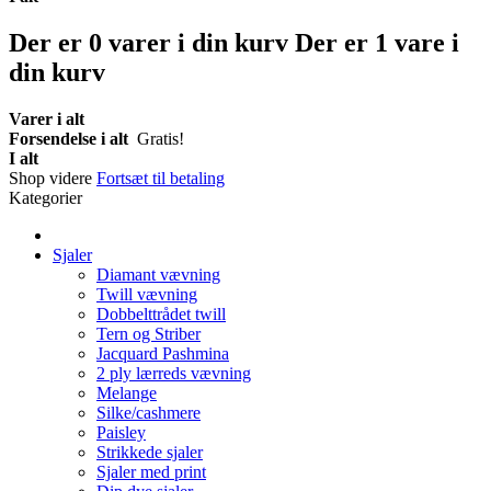
Der er
0
varer i din kurv
Der er 1 vare i
din kurv
Varer i alt
Forsendelse i alt
Gratis!
I alt
Shop videre
Fortsæt til betaling
Kategorier
Sjaler
Diamant vævning
Twill vævning
Dobbelttrådet twill
Tern og Striber
Jacquard Pashmina
2 ply lærreds vævning
Melange
Silke/cashmere
Paisley
Strikkede sjaler
Sjaler med print