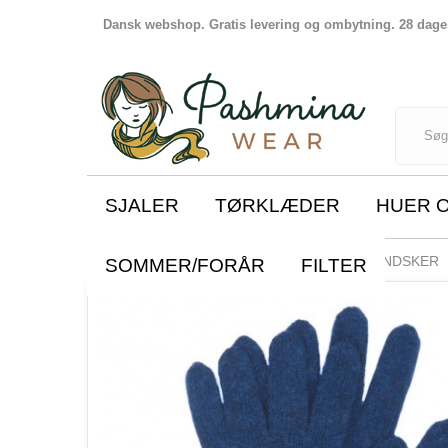
Dansk webshop. Gratis levering og ombytning. 28 dages 
SJALER
TØRKLÆDER
HUER 
HUER OG HANDSKER
STRIKHANDSKER
SOMMER/FORÅR
FILTER