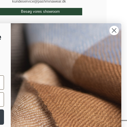
kundeservice@pashminawear.dk
Besøg vores showroom
e