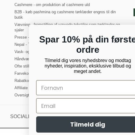
Cashmere - om produktion af cashmere uld
B2B - køb pashmina og cashmere tørklæder engros til din
butik
Vævning - fremstilling af vævede tekstiler som tørklæder og
sjaler
Spar 10% på din først
Presse - PashminaWear i medierne
Nepal - Turist i Kathmandu. Om at rejse til Nepal
ordre
Vask- og plejeanvisning for cashmere
Håndvævede tørklæder og sjaler
Tilmeld dig vores nyhedsbrev og modtag
nyheder, inspiration, eksklusive tilbud og
Ofte stillede spørgsmål om cashmere
meget andet.
Farvekort - oversigt over alle vores farver
Rabatkode til PashminaWear
Affiliate Partner
Oversigt
SOCIALE MEDIER
Tilmeld dig