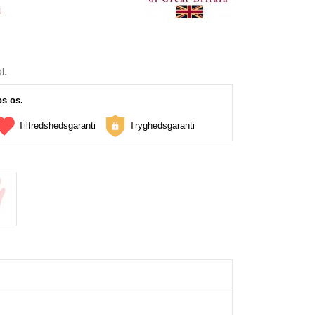
.
l.
os os.
Tilfredshedsgaranti
Tryghedsgaranti