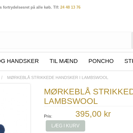
fortrydelsesret på alle køb. Tlf:
24 48 13 76
OG HANDSKER
TIL MÆND
PONCHO
ST
MØRKEBLÅ STRIKKEDE HANDSKER I LAMBSWOOL
MØRKEBLÅ STRIKKED
LAMBSWOOL
395,00 kr
Pris:
LÆG I KURV