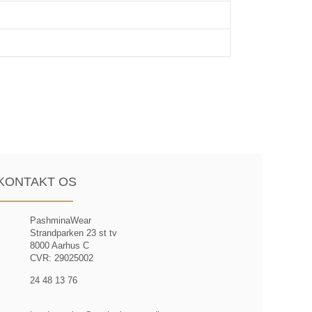
KONTAKT OS
PashminaWear
Strandparken 23 st tv
8000 Aarhus C
CVR: 29025002
24 48 13 76