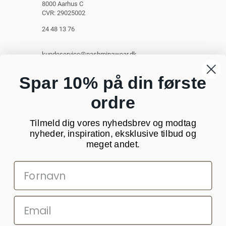
8000 Aarhus C
CVR: 29025002
24 48 13 76
kundeservice@pashminawear.dk
Besøg vores showroom
Spar 10% på din første
ordre
NYHEDSBREV
Tilmeld dig vores nyhedsbrev og modtag
Din
nyheder, inspiration, eksklusive tilbud og
e-
meget andet.
mail
SOCIALE MEDIER