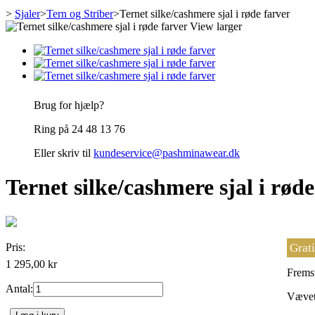
>
Sjaler
>
Tern og Striber
>
Ternet silke/cashmere sjal i røde farver
View larger
Brug for hjælp?
Ring på 24 48 13 76
Eller skriv til
kundeservice@pashminawear.dk
Ternet silke/cashmere sjal i røde
Pris:
Grati
1 295,00 kr
Fremst
Antal:
Vævet 