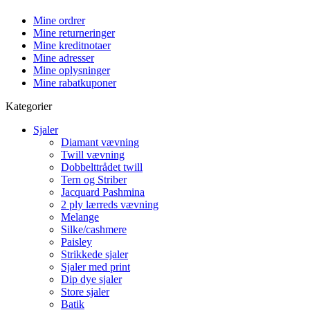
Mine ordrer
Mine returneringer
Mine kreditnotaer
Mine adresser
Mine oplysninger
Mine rabatkuponer
Kategorier
Sjaler
Diamant vævning
Twill vævning
Dobbelttrådet twill
Tern og Striber
Jacquard Pashmina
2 ply lærreds vævning
Melange
Silke/cashmere
Paisley
Strikkede sjaler
Sjaler med print
Dip dye sjaler
Store sjaler
Batik