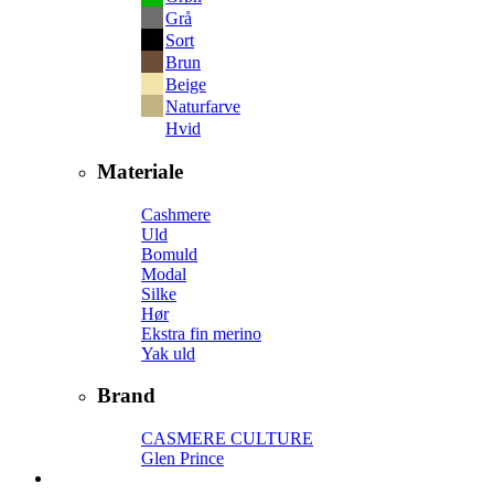
Grå
Sort
Brun
Beige
Naturfarve
Hvid
Materiale
Cashmere
Uld
Bomuld
Modal
Silke
Hør
Ekstra fin merino
Yak uld
Brand
CASMERE CULTURE
Glen Prince