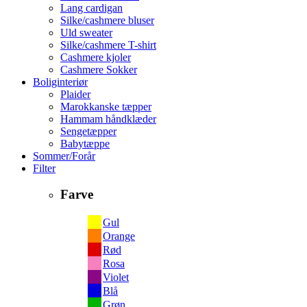
Lang cardigan
Silke/cashmere bluser
Uld sweater
Silke/cashmere T-shirt
Cashmere kjoler
Cashmere Sokker
Boliginteriør
Plaider
Marokkanske tæpper
Hammam håndklæder
Sengetæpper
Babytæppe
Sommer/Forår
Filter
Farve
Gul
Orange
Rød
Rosa
Violet
Blå
Grøn