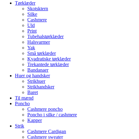
Tørklæder
Skotsktern
Silke
Cashmere
Uld
Print
Tubehalstørklæder
Halsvarmer
Yak
Små tørklæder
Kvadratiske tørklæder
Trekantede tørklæder
Bandanaer
Huer og handsker
Strikhuer
Strikhandsker
Baret
Til mænd
Poncho
Cashmere poncho
Poncho i silke / cashmere
Kapper
Strik
Cashmere Cardigan
Cashmere sweater