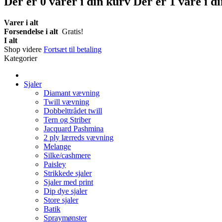
Der er
0
varer i din kurv
Der er 1 vare i d
Varer i alt
Forsendelse i alt
Gratis!
I alt
Shop videre
Fortsæt til betaling
Kategorier
Sjaler
Diamant vævning
Twill vævning
Dobbelttrådet twill
Tern og Striber
Jacquard Pashmina
2 ply lærreds vævning
Melange
Silke/cashmere
Paisley
Strikkede sjaler
Sjaler med print
Dip dye sjaler
Store sjaler
Batik
Spraymønster