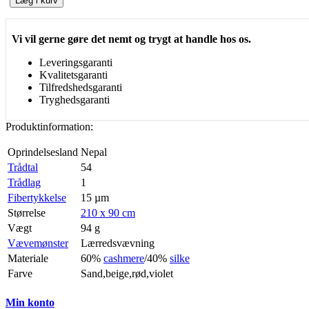
Læg i kurv
Vi vil gerne gøre det nemt og trygt at handle hos os.
Leveringsgaranti
Kvalitetsgaranti
Tilfredshedsgaranti
Tryghedsgaranti
Produktinformation:
Oprindelsesland
Nepal
Trådtal
54
Trådlag
1
Fibertykkelse
15 µm
Størrelse
210 x 90 cm
Vægt
94 g
Vævemønster
Lærredsvævning
Materiale
60%
cashmere
/40%
silke
Farve
Sand,beige,rød,violet
Min konto