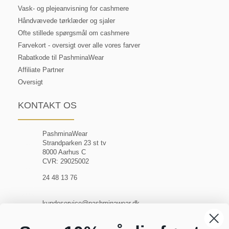
Vask- og plejeanvisning for cashmere
Håndvævede tørklæder og sjaler
Ofte stillede spørgsmål om cashmere
Farvekort - oversigt over alle vores farver
Rabatkode til PashminaWear
Affiliate Partner
Oversigt
KONTAKT OS
PashminaWear
Strandparken 23 st tv
8000 Aarhus C
CVR: 29025002
24 48 13 76
kundeservice@pashminawear.dk
Besøg vores showroom