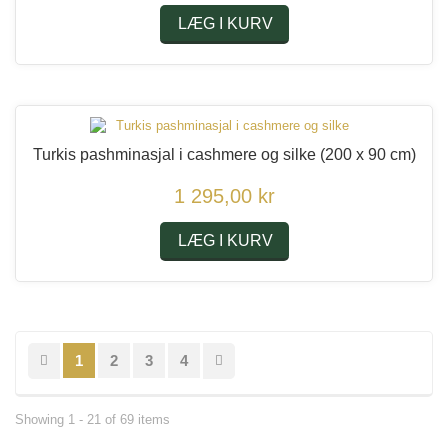
LÆG I KURV
Turkis pashminasjal i cashmere og silke
(200 x 90 cm)
1 295,00 kr
LÆG I KURV
1
2
3
4
Showing 1 - 21 of 69 items