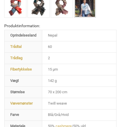
Produktinformation:
Oprindelsesland
Nepal
Trådtal
60
Trådlag
2
Fibertykkelse
15 µm
Vægt
142 g
Størrelse
70 x 200 cm
Vævemønster
Twill weave
Farve
Blå/Grå/Hvid
Materiale
50%
cashmere
/50% uld