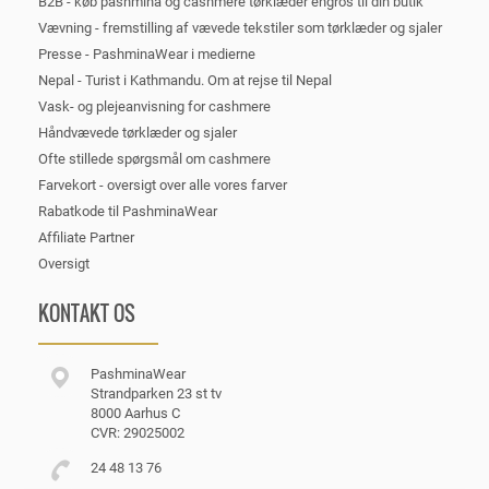
B2B - køb pashmina og cashmere tørklæder engros til din butik
Vævning - fremstilling af vævede tekstiler som tørklæder og sjaler
Presse - PashminaWear i medierne
Nepal - Turist i Kathmandu. Om at rejse til Nepal
Vask- og plejeanvisning for cashmere
Håndvævede tørklæder og sjaler
Ofte stillede spørgsmål om cashmere
Farvekort - oversigt over alle vores farver
Rabatkode til PashminaWear
Affiliate Partner
Oversigt
KONTAKT OS
PashminaWear
Strandparken 23 st tv
8000 Aarhus C
CVR: 29025002
24 48 13 76