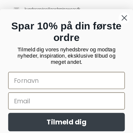
kundeservice@pashminawear.dk
Besøg vores showroom
Spar 10% på din første
ordre
NYHEDSBREV
Tilmeld dig vores nyhedsbrev og modtag
Din
nyheder, inspiration, eksklusive tilbud og
e-
meget andet.
mail
SOCIALE MEDIER
Tilmeld dig
Websitet anvender cookies til at huske dine indstillinger og statistik.
Denne information deles med tredjepart.
Læs mere >>