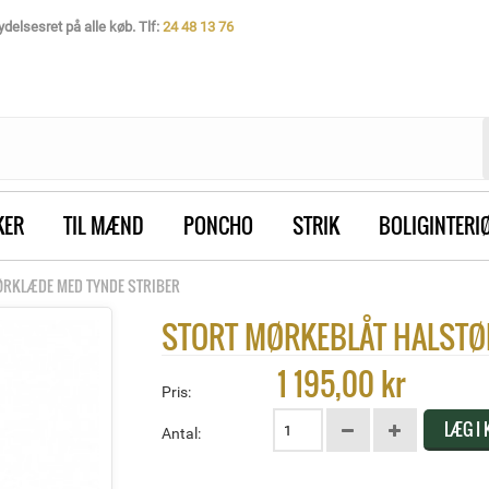
delsesret på alle køb. Tlf:
24 48 13 76
KER
TIL MÆND
PONCHO
STRIK
BOLIGINTERI
ØRKLÆDE MED TYNDE STRIBER
STORT MØRKEBLÅT HALSTØ
1 195,00 kr
Pris:
LÆG I
Antal: