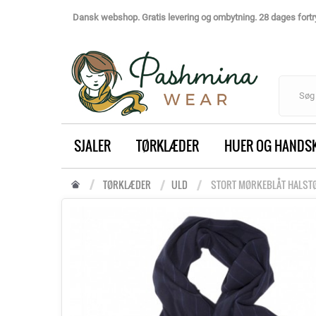
Dansk webshop. Gratis levering og ombytning. 28 dages fortry
SJALER
TØRKLÆDER
HUER OG HANDS
TØRKLÆDER
ULD
STORT MØRKEBLÅT HALST