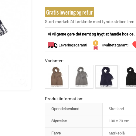
Gratis levering og retur
Stort mørkeblåt tørklæde med tynde striber i re
Vi vil gerne gøre det nemt og trygt at handle hos os.
Leveringsgaranti
Kvalitetsgaranti
Varianter:
Produktinformation:
Oprindelsesland
Skotland
Størrelse
190 x 70 cm
Farve
Mørkeblå