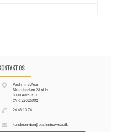
KONTAKT OS
PashminaWear
Strandparken 23 st tv
8000 Aarhus C
CVR: 29025002
24 48 13 76
kundeservice@pashminawear.dk