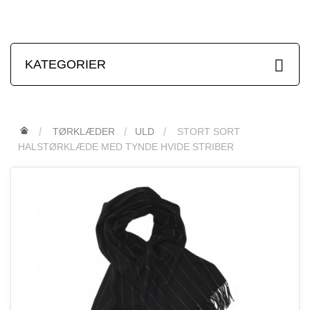
KATEGORIER
TØRKLÆDER
ULD
STORT SORT
HALSTØRKLÆDE MED TYNDE HVIDE STRIBER