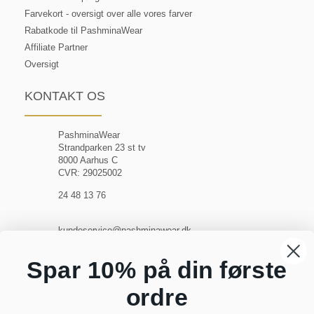
Farvekort - oversigt over alle vores farver
Rabatkode til PashminaWear
Affiliate Partner
Oversigt
KONTAKT OS
PashminaWear
Strandparken 23 st tv
8000 Aarhus C
CVR: 29025002
24 48 13 76
kundeservice@pashminawear.dk
Besøg vores showroom
Spar 10% på din første
ordre