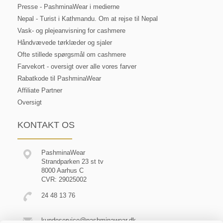
Presse - PashminaWear i medierne
Nepal - Turist i Kathmandu. Om at rejse til Nepal
Vask- og plejeanvisning for cashmere
Håndvævede tørklæder og sjaler
Ofte stillede spørgsmål om cashmere
Farvekort - oversigt over alle vores farver
Rabatkode til PashminaWear
Affiliate Partner
Oversigt
KONTAKT OS
PashminaWear
Strandparken 23 st tv
8000 Aarhus C
CVR: 29025002
24 48 13 76
kundeservice@pashminawear.dk