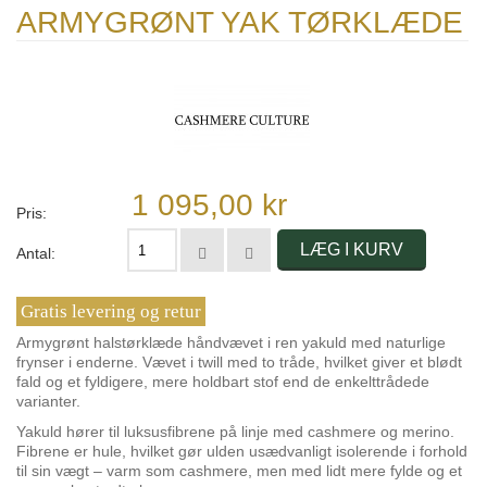
ARMYGRØNT YAK TØRKLÆDE
1 095,00 kr
Pris:
LÆG I KURV
Antal:
Gratis levering og retur
Armygrønt halstørklæde håndvævet i ren yakuld med naturlige
frynser i enderne. Vævet i twill med to tråde, hvilket giver et blødt
fald og et fyldigere, mere holdbart stof end de enkelttrådede
varianter.
Yakuld hører til luksusfibrene på linje med cashmere og merino.
Fibrene er hule, hvilket gør ulden usædvanligt isolerende i forhold
til sin vægt – varm som cashmere, men med lidt mere fylde og et