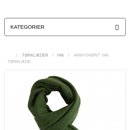
KATEGORIER
TØRKLÆDER
YAK
ARMYGRØNT YAK
TØRKLÆDE