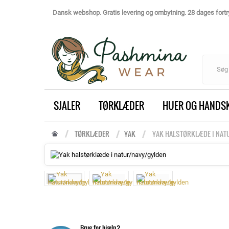
Dansk webshop. Gratis levering og ombytning. 28 dages fortry
SJALER
TØRKLÆDER
HUER OG HANDS
TØRKLÆDER
YAK
YAK HALSTØRKLÆDE I NA
Brug for hjælp?