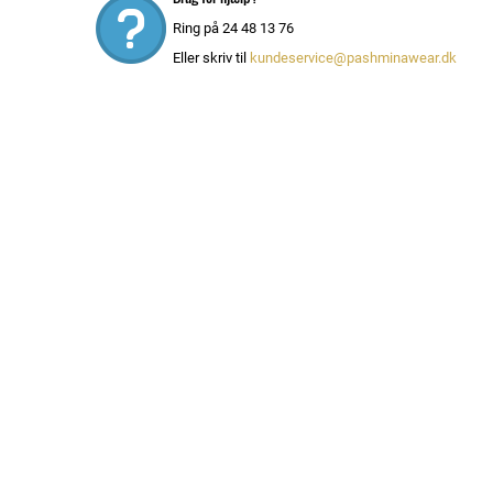
Ring på 24 48 13 76
Eller skriv til
kundeservice@pashminawear.dk