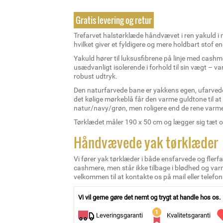
Gratis levering og retur
Trefarvet halstørklæde håndvævet i ren yakuld i n
hvilket giver et fyldigere og mere holdbart stof e
Yakuld hører til luksusfibrene på linje med cashme
usædvanligt isolerende i forhold til sin vægt – 
robust udtryk.
Den naturfarvede bane er yakkens egen, ufarvede
det kølige mørkeblå får den varme guldtone til a
natur/navy/grøn, men roligere end de rene varme
Tørklædet måler 190 x 50 cm og lægger sig tæt 
Håndvævede yak tørklæder
Vi fører yak tørklæder i både ensfarvede og flerf
cashmere, men står ikke tilbage i blødhed og varme
velkommen til at kontakte os på mail eller telefon
Vi vil gerne gøre det nemt og trygt at handle hos os.
Leveringsgaranti
Kvalitetsgaranti