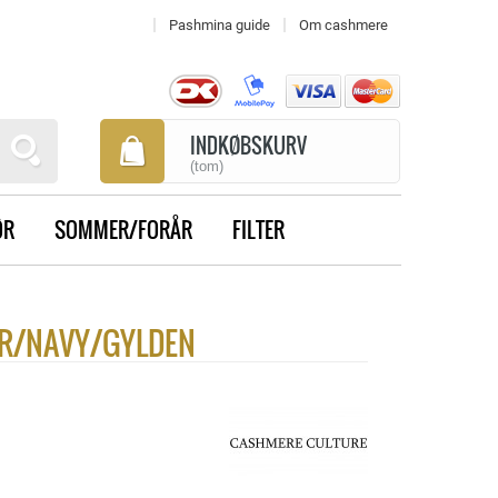
Pashmina guide
Om cashmere
INDKØBSKURV
(tom)
ØR
SOMMER/FORÅR
FILTER
UR/NAVY/GYLDEN