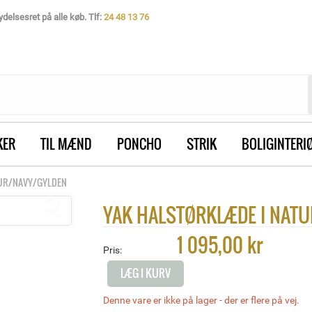
delsesret på alle køb. Tlf:
24 48 13 76
KER
TIL MÆND
PONCHO
STRIK
BOLIGINTERI
TUR/NAVY/GYLDEN
YAK HALSTØRKLÆDE I NAT
1 095,00 kr
Pris:
LÆG I KURV
Denne vare er ikke på lager - der er flere på vej.