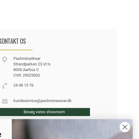
KONTAKT OS
PashminaWear
Strandparken 23 st tv
8000 Aarhus C
CVR: 29025002
24 48 13 76
kundeservice@pashminawear.dk
Besøg vores showroom
e