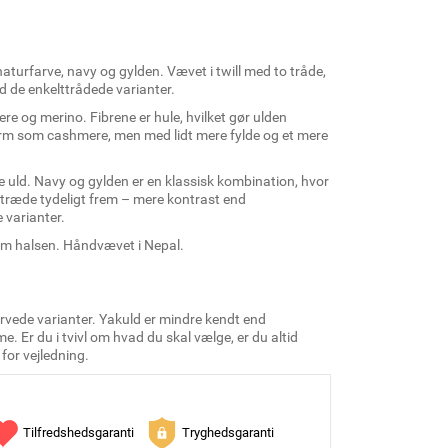
aturfarve, navy og gylden. Vævet i twill med to tråde,
nd de enkelttrådede varianter.
re og merino. Fibrene er hule, hvilket gør ulden
varm som cashmere, men med lidt mere fylde og et mere
 uld. Navy og gylden er en klassisk kombination, hvor
t træde tydeligt frem – mere kontrast end
 varianter.
om halsen. Håndvævet i Nepal.
arvede varianter. Yakuld er mindre kendt end
. Er du i tvivl om hvad du skal vælge, er du altid
 for vejledning.
Tilfredshedsgaranti
Tryghedsgaranti