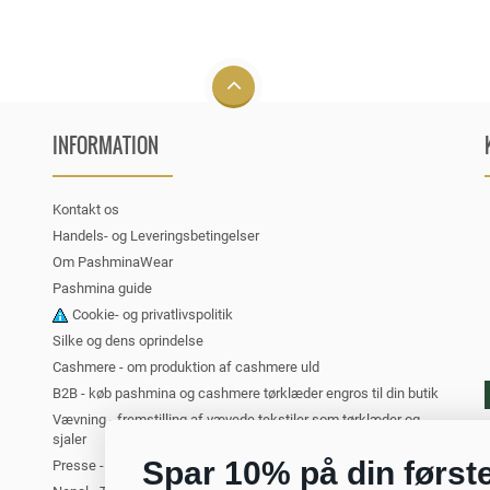
INFORMATION
Kontakt os
Handels- og Leveringsbetingelser
Om PashminaWear
Pashmina guide
Cookie- og privatlivspolitik
Silke og dens oprindelse
Cashmere - om produktion af cashmere uld
B2B - køb pashmina og cashmere tørklæder engros til din butik
Vævning - fremstilling af vævede tekstiler som tørklæder og
sjaler
Spar 10% på din først
Presse - PashminaWear i medierne