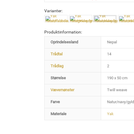
Varianter:
Produktinformation:
Oprindelsesland
Nepal
Trådtal
14
Trådlag
2
Størrelse
190 x 50 cm
Vævemønster
Twill weave
Farve
Natur/navy/gyl
Materiale
Yak