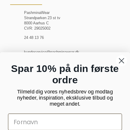
PashminaWear
Strandparken 23 st tv
8000 Aarhus C
CVR: 29025002
24 48 13 76
kundeservice@pashminawear.dk
Besøg vores showroom
Spar 10% på din første
ordre
NYHEDSBREV
Tilmeld dig vores nyhedsbrev og modtag
Din
nyheder, inspiration, eksklusive tilbud og
e-
meget andet.
mail
SOCIALE MEDIER