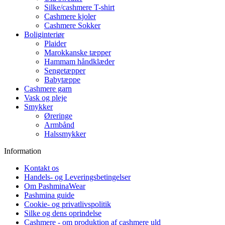
Silke/cashmere T-shirt
Cashmere kjoler
Cashmere Sokker
Boliginteriør
Plaider
Marokkanske tæpper
Hammam håndklæder
Sengetæpper
Babytæppe
Cashmere garn
Vask og pleje
Smykker
Øreringe
Armbånd
Halssmykker
Information
Kontakt os
Handels- og Leveringsbetingelser
Om PashminaWear
Pashmina guide
Cookie- og privatlivspolitik
Silke og dens oprindelse
Cashmere - om produktion af cashmere uld