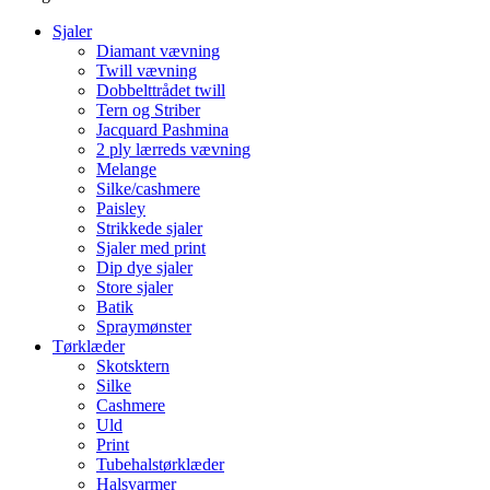
Sjaler
Diamant vævning
Twill vævning
Dobbelttrådet twill
Tern og Striber
Jacquard Pashmina
2 ply lærreds vævning
Melange
Silke/cashmere
Paisley
Strikkede sjaler
Sjaler med print
Dip dye sjaler
Store sjaler
Batik
Spraymønster
Tørklæder
Skotsktern
Silke
Cashmere
Uld
Print
Tubehalstørklæder
Halsvarmer