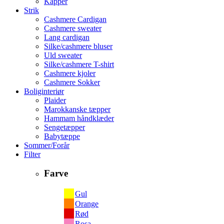
Kapper
Strik
Cashmere Cardigan
Cashmere sweater
Lang cardigan
Silke/cashmere bluser
Uld sweater
Silke/cashmere T-shirt
Cashmere kjoler
Cashmere Sokker
Boliginteriør
Plaider
Marokkanske tæpper
Hammam håndklæder
Sengetæpper
Babytæppe
Sommer/Forår
Filter
Farve
Gul
Orange
Rød
Rosa