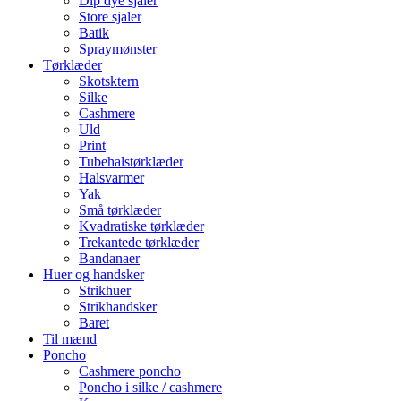
Dip dye sjaler
Store sjaler
Batik
Spraymønster
Tørklæder
Skotsktern
Silke
Cashmere
Uld
Print
Tubehalstørklæder
Halsvarmer
Yak
Små tørklæder
Kvadratiske tørklæder
Trekantede tørklæder
Bandanaer
Huer og handsker
Strikhuer
Strikhandsker
Baret
Til mænd
Poncho
Cashmere poncho
Poncho i silke / cashmere