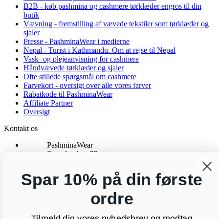
B2B - køb pashmina og cashmere tørklæder engros til din
butik
Vævning - fremstilling af vævede tekstiler som tørklæder og
sjaler
Presse - PashminaWear i medierne
Nepal - Turist i Kathmandu. Om at rejse til Nepal
Vask- og plejeanvisning for cashmere
Håndvævede tørklæder og sjaler
Ofte stillede spørgsmål om cashmere
Farvekort - oversigt over alle vores farver
Rabatkode til PashminaWear
Affiliate Partner
Oversigt
Kontakt os
PashminaWear
Strandparken 23 st tv
8000 Aarhus C
CVR: 29025002
Spar 10% på din første
24 48 13 76
kundeservice@pashminawear.dk
ordre
Besøg vores showroom
Tilmeld dig vores nyhedsbrev og modtag
Nyhedsbrev