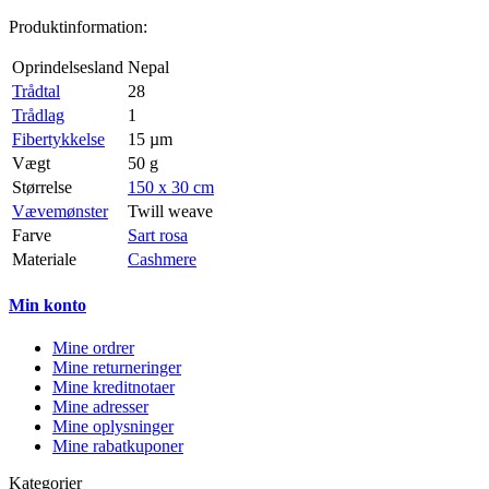
Produktinformation:
Oprindelsesland
Nepal
Trådtal
28
Trådlag
1
Fibertykkelse
15 µm
Vægt
50 g
Størrelse
150 x 30 cm
Vævemønster
Twill weave
Farve
Sart rosa
Materiale
Cashmere
Min konto
Mine ordrer
Mine returneringer
Mine kreditnotaer
Mine adresser
Mine oplysninger
Mine rabatkuponer
Kategorier