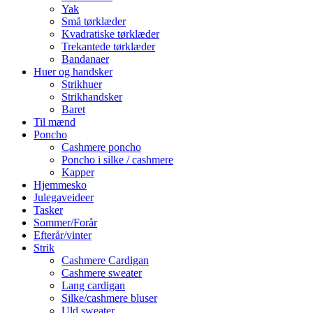
Yak
Små tørklæder
Kvadratiske tørklæder
Trekantede tørklæder
Bandanaer
Huer og handsker
Strikhuer
Strikhandsker
Baret
Til mænd
Poncho
Cashmere poncho
Poncho i silke / cashmere
Kapper
Hjemmesko
Julegaveideer
Tasker
Sommer/Forår
Efterår/vinter
Strik
Cashmere Cardigan
Cashmere sweater
Lang cardigan
Silke/cashmere bluser
Uld sweater