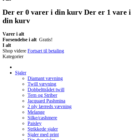
Der er
0
varer i din kurv
Der er 1 vare i
din kurv
Varer i alt
Forsendelse i alt
Gratis!
I alt
Shop videre
Fortsæt til betaling
Kategorier
Sjaler
Diamant vævning
Twill vævning
Dobbelttrådet twill
Tern og Striber
Jacquard Pashmina
2 ply lærreds vævning
Melange
Silke/cashmere
Paisley
Strikkede sjaler
Sjaler med print