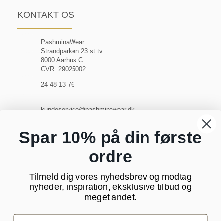
KONTAKT OS
PashminaWear
Strandparken 23 st tv
8000 Aarhus C
CVR: 29025002
24 48 13 76
kundeservice@pashminawear.dk
Besøg vores showroom
Spar 10% på din første
ordre
NYHEDSBREV
Tilmeld dig vores nyhedsbrev og modtag
Din
nyheder, inspiration, eksklusive tilbud og
e-
meget andet.
mail