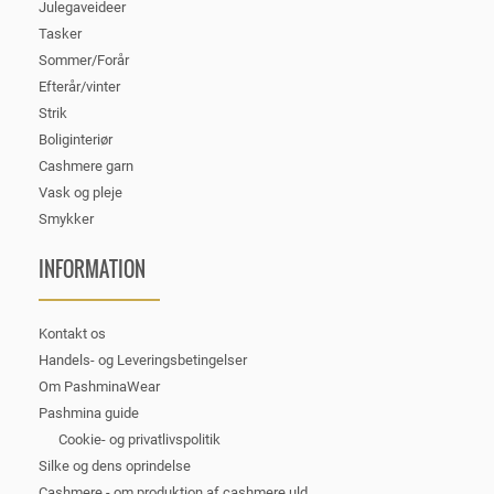
Julegaveideer
Tasker
Sommer/Forår
Efterår/vinter
Strik
Boliginteriør
Cashmere garn
Vask og pleje
Smykker
INFORMATION
Kontakt os
Handels- og Leveringsbetingelser
Om PashminaWear
Pashmina guide
Cookie- og privatlivspolitik
Silke og dens oprindelse
Cashmere - om produktion af cashmere uld