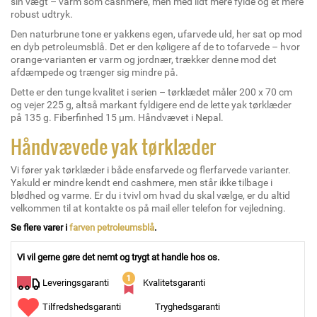
sin vægt – varm som cashmere, men med lidt mere fylde og et mere
robust udtryk.
Den naturbrune tone er yakkens egen, ufarvede uld, her sat op mod
en dyb petroleumsblå. Det er den køligere af de to tofarvede – hvor
orange-varianten er varm og jordnær, trækker denne mod det
afdæmpede og trænger sig mindre på.
Dette er den tunge kvalitet i serien – tørklædet måler 200 x 70 cm
og vejer 225 g, altså markant fyldigere end de lette yak tørklæder
på 135 g. Fiberfinhed 15 µm. Håndvævet i Nepal.
Håndvævede yak tørklæder
Vi fører yak tørklæder i både ensfarvede og flerfarvede varianter.
Yakuld er mindre kendt end cashmere, men står ikke tilbage i
blødhed og varme. Er du i tvivl om hvad du skal vælge, er du altid
velkommen til at kontakte os på mail eller telefon for vejledning.
Se flere varer i
farven petroleumsblå
.
Vi vil gerne gøre det nemt og trygt at handle hos os.
Leveringsgaranti
Kvalitetsgaranti
Tilfredshedsgaranti
Tryghedsgaranti