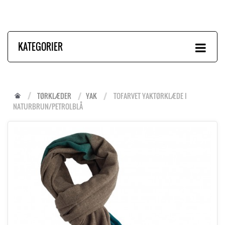
KATEGORIER
TØRKLÆDER
YAK
TOFARVET YAKTØRKLÆDE I
NATURBRUN/PETROLBLÅ