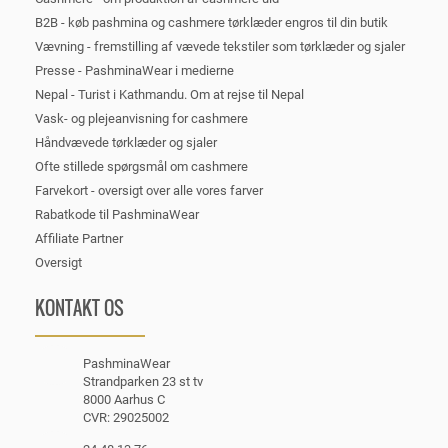
B2B - køb pashmina og cashmere tørklæder engros til din butik
Vævning - fremstilling af vævede tekstiler som tørklæder og sjaler
Presse - PashminaWear i medierne
Nepal - Turist i Kathmandu. Om at rejse til Nepal
Vask- og plejeanvisning for cashmere
Håndvævede tørklæder og sjaler
Ofte stillede spørgsmål om cashmere
Farvekort - oversigt over alle vores farver
Rabatkode til PashminaWear
Affiliate Partner
Oversigt
KONTAKT OS
PashminaWear
Strandparken 23 st tv
8000 Aarhus C
CVR: 29025002