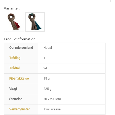
Varianter:
Produktinformation:
Oprindelsesland
Nepal
Trådlag
1
Trådtal
24
Fibertykkelse
15 µm
Vægt
225 g
Størrelse
70 x 200 cm
Vævemønster
Twill weave