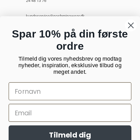
24 48 13 76
kundeservice@pashminawear.dk
Besøg vores showroom
Spar 10% på din første
ordre
NYHEDSBREV
Tilmeld dig vores nyhedsbrev og modtag
Din
nyheder, inspiration, eksklusive tilbud og
e-
meget andet.
mail
SOCIALE MEDIER
Tilmeld dig
Websitet anvender cookies til at huske dine indstillinger og statistik.