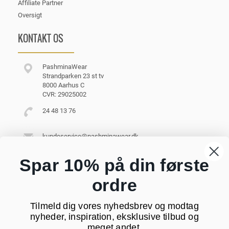
Affiliate Partner
Oversigt
KONTAKT OS
PashminaWear
Strandparken 23 st tv
8000 Aarhus C
CVR: 29025002
24 48 13 76
kundeservice@pashminawear.dk
Besøg vores showroom
Spar 10% på din første
ordre
NYHEDSBREV
Tilmeld dig vores nyhedsbrev og modtag
Din
nyheder, inspiration, eksklusive tilbud og
e-
meget andet.