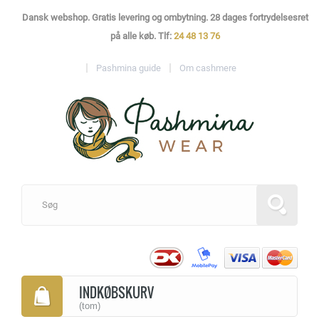
Dansk webshop. Gratis levering og ombytning. 28 dages fortrydelsesret
på alle køb. Tlf:
24 48 13 76
Pashmina guide
Om cashmere
INDKØBSKURV
(tom)