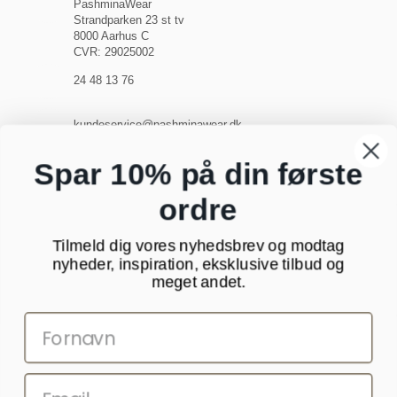
PashminaWear
Strandparken 23 st tv
8000 Aarhus C
CVR: 29025002
24 48 13 76
kundeservice@pashminawear.dk
Besøg vores showroom
Spar 10% på din første
ordre
NYHEDSBREV
Tilmeld dig vores nyhedsbrev og modtag
Din
nyheder, inspiration, eksklusive tilbud og
e-
meget andet.
mail
SOCIALE MEDIER