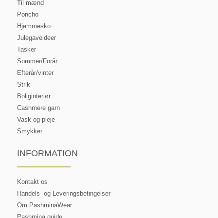
Til mænd
Poncho
Hjemmesko
Julegaveideer
Tasker
Sommer/Forår
Efterår/vinter
Strik
Boliginteriør
Cashmere garn
Vask og pleje
Smykker
INFORMATION
Kontakt os
Handels- og Leveringsbetingelser
Om PashminaWear
Pashmina guide