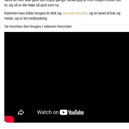
er, og så er din trøje så god som ny.
Kammen kan både bruges til strik og
vævede tekstiler
, og er lavet af træ og
metal, og er let nedbrydelig.
Se hvordan den bruges i videoen herunder.