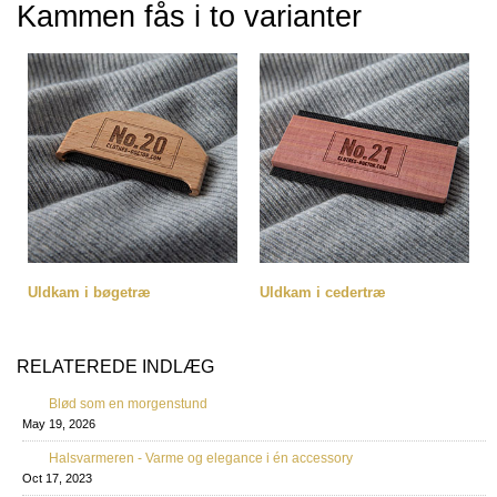
Kammen fås i to varianter
Uldkam i bøgetræ
Uldkam i cedertræ
RELATEREDE INDLÆG
Blød som en morgenstund
May 19, 2026
Halsvarmeren - Varme og elegance i én accessory
Oct 17, 2023