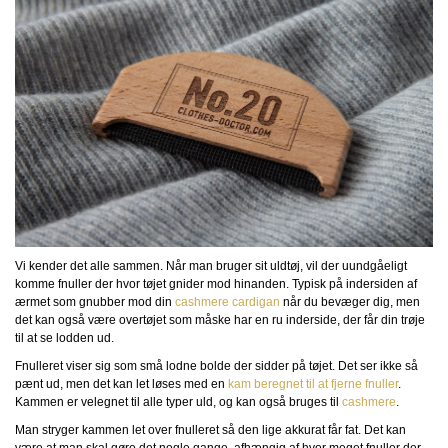
Vi kender det alle sammen. Når man bruger sit uldtøj, vil der uundgåeligt
komme fnuller der hvor tøjet gnider mod hinanden. Typisk på indersiden af
ærmet som gnubber mod din
cashmere cardigan
når du bevæger dig, men
det kan også være overtøjet som måske har en ru inderside, der får din trøje
til at se lodden ud.
Fnulleret viser sig som små lodne bolde der sidder på tøjet. Det ser ikke så
pænt ud, men det kan let løses med en
kam beregnet til at fjerne fnuller
.
Kammen er velegnet til alle typer uld, og kan også bruges til
cashmere
.
Man stryger kammen let over fnulleret så den lige akkurat får fat. Det kan
være at man skal gøre det nogle gange, afhængig af hvor meget fnuller der