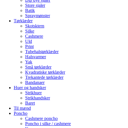
Dip dye sjaler
Store sjaler
Batik
Spraymønster
Tørklæder
Skotsktern
Silke
Cashmere
Uld
Print
Tubehalstørklæder
Halsvarmer
Yak
Små tørklæder
Kvadratiske tørklæder
Trekantede tørklæder
Bandanaer
Huer og handsker
Strikhuer
Strikhandsker
Baret
Til mænd
Poncho
Cashmere poncho
Poncho i silke / cashmere