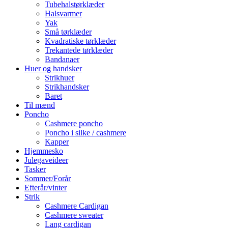
Tubehalstørklæder
Halsvarmer
Yak
Små tørklæder
Kvadratiske tørklæder
Trekantede tørklæder
Bandanaer
Huer og handsker
Strikhuer
Strikhandsker
Baret
Til mænd
Poncho
Cashmere poncho
Poncho i silke / cashmere
Kapper
Hjemmesko
Julegaveideer
Tasker
Sommer/Forår
Efterår/vinter
Strik
Cashmere Cardigan
Cashmere sweater
Lang cardigan