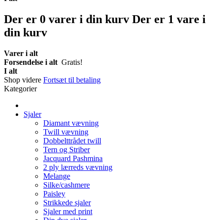
Der er
0
varer i din kurv
Der er 1 vare i
din kurv
Varer i alt
Forsendelse i alt
Gratis!
I alt
Shop videre
Fortsæt til betaling
Kategorier
Sjaler
Diamant vævning
Twill vævning
Dobbelttrådet twill
Tern og Striber
Jacquard Pashmina
2 ply lærreds vævning
Melange
Silke/cashmere
Paisley
Strikkede sjaler
Sjaler med print