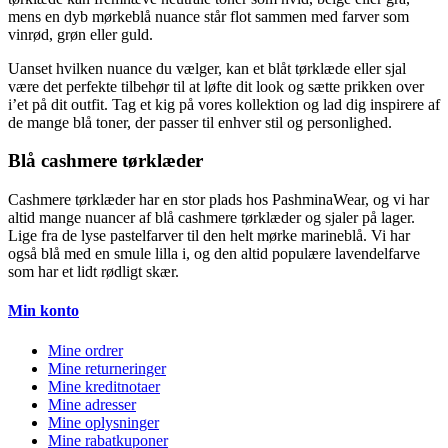
mens en dyb mørkeblå nuance står flot sammen med farver som
vinrød, grøn eller guld.
Uanset hvilken nuance du vælger, kan et blåt tørklæde eller sjal
være det perfekte tilbehør til at løfte dit look og sætte prikken over
i’et på dit outfit. Tag et kig på vores kollektion og lad dig inspirere af
de mange blå toner, der passer til enhver stil og personlighed.
Blå cashmere tørklæder
Cashmere tørklæder har en stor plads hos PashminaWear, og vi har
altid mange nuancer af blå cashmere tørklæder og sjaler på lager.
Lige fra de lyse pastelfarver til den helt mørke marineblå. Vi har
også blå med en smule lilla i, og den altid populære lavendelfarve
som har et lidt rødligt skær.
Min konto
Mine ordrer
Mine returneringer
Mine kreditnotaer
Mine adresser
Mine oplysninger
Mine rabatkuponer