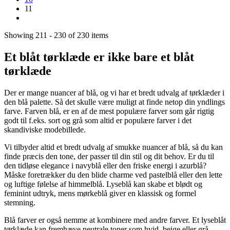
11
Showing 211 - 230 of 230 items
Et blåt tørklæde er ikke bare et blåt
tørklæde
Der er mange nuancer af blå, og vi har et bredt udvalg af tørklæder i
den blå palette. Så det skulle være muligt at finde netop din yndlings
farve. Farven blå, er en af de mest populære farver som går rigtig
godt til f.eks. sort og grå som altid er populære farver i det
skandiviske modebillede.
Vi tilbyder altid et bredt udvalg af smukke nuancer af blå, så du kan
finde præcis den tone, der passer til din stil og dit behov. Er du til
den tidløse elegance i navyblå eller den friske energi i azurblå?
Måske foretrækker du den blide charme ved pastelblå eller den lette
og luftige følelse af himmelblå. Lyseblå kan skabe et blødt og
feminint udtryk, mens mørkeblå giver en klassisk og formel
stemning.
Blå farver er også nemme at kombinere med andre farver. Et lyseblåt
tørklæde kan fremhæve neutrale toner som hvid, beige eller grå,