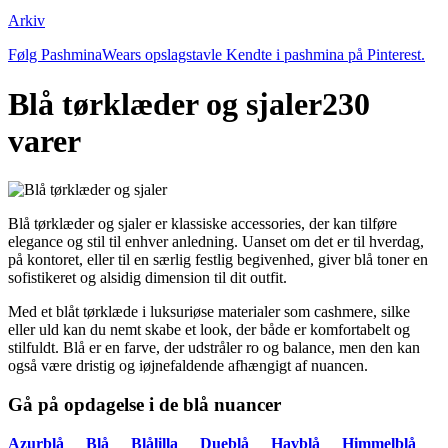
Arkiv
Følg PashminaWears opslagstavle Kendte i pashmina på Pinterest.
Blå tørklæder og sjaler
230
varer
Blå tørklæder og sjaler er klassiske accessories, der kan tilføre
elegance og stil til enhver anledning. Uanset om det er til hverdag,
på kontoret, eller til en særlig festlig begivenhed, giver blå toner en
sofistikeret og alsidig dimension til dit outfit.
Med et blåt tørklæde i luksuriøse materialer som cashmere, silke
eller uld kan du nemt skabe et look, der både er komfortabelt og
stilfuldt. Blå er en farve, der udstråler ro og balance, men den kan
også være dristig og iøjnefaldende afhængigt af nuancen.
Gå på opdagelse i de blå nuancer
Azurblå
Blå
Blålilla
Dueblå
Havblå
Himmelblå