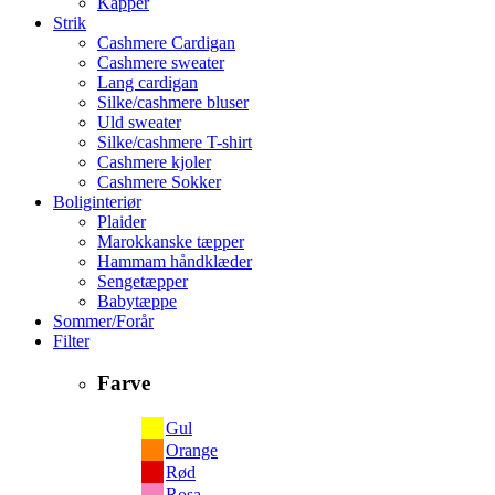
Kapper
Strik
Cashmere Cardigan
Cashmere sweater
Lang cardigan
Silke/cashmere bluser
Uld sweater
Silke/cashmere T-shirt
Cashmere kjoler
Cashmere Sokker
Boliginteriør
Plaider
Marokkanske tæpper
Hammam håndklæder
Sengetæpper
Babytæppe
Sommer/Forår
Filter
Farve
Gul
Orange
Rød
Rosa