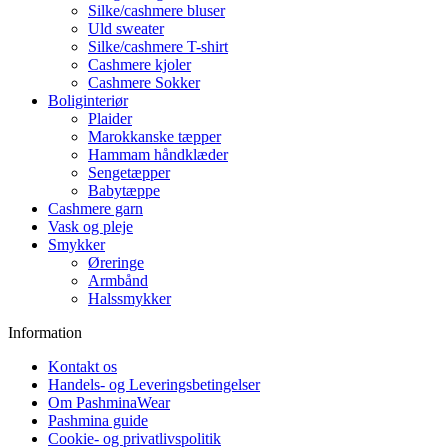
Silke/cashmere bluser
Uld sweater
Silke/cashmere T-shirt
Cashmere kjoler
Cashmere Sokker
Boliginteriør
Plaider
Marokkanske tæpper
Hammam håndklæder
Sengetæpper
Babytæppe
Cashmere garn
Vask og pleje
Smykker
Øreringe
Armbånd
Halssmykker
Information
Kontakt os
Handels- og Leveringsbetingelser
Om PashminaWear
Pashmina guide
Cookie- og privatlivspolitik