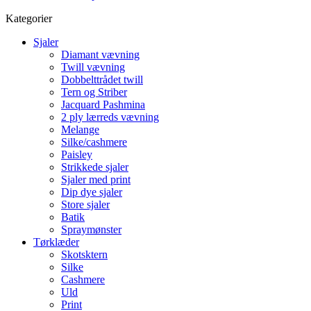
Kategorier
Sjaler
Diamant vævning
Twill vævning
Dobbelttrådet twill
Tern og Striber
Jacquard Pashmina
2 ply lærreds vævning
Melange
Silke/cashmere
Paisley
Strikkede sjaler
Sjaler med print
Dip dye sjaler
Store sjaler
Batik
Spraymønster
Tørklæder
Skotsktern
Silke
Cashmere
Uld
Print