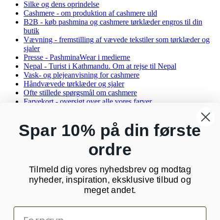
Silke og dens oprindelse
Cashmere - om produktion af cashmere uld
B2B - køb pashmina og cashmere tørklæder engros til din
butik
Vævning - fremstilling af vævede tekstiler som tørklæder og
sjaler
Presse - PashminaWear i medierne
Nepal - Turist i Kathmandu. Om at rejse til Nepal
Vask- og plejeanvisning for cashmere
Håndvævede tørklæder og sjaler
Ofte stillede spørgsmål om cashmere
Farvekort - oversigt over alle vores farver
Rabatkode til PashminaWear
Affiliate Partner
Spar 10% på din første
Oversigt
ordre
Kontakt os
PashminaWear
Tilmeld dig vores nyhedsbrev og modtag
Strandparken 23 st tv
8000 Aarhus C
nyheder, inspiration, eksklusive tilbud og
CVR: 29025002
meget andet.
24 48 13 76
kundeservice@pashminawear.dk