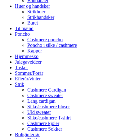
Bandanaer
Huer og handsker
Strikhuer
Strikhandsker
Baret
Til mænd
Poncho
Cashmere poncho
Poncho i silke / cashmere
Kapper
Hjemmesko
Julegaveideer
Tasker
Sommer/Forår
Efterår/vinter
Strik
Cashmere Cardigan
Cashmere sweater
Lang cardigan
Silke/cashmere bluser
Uld sweater
Silke/cashmere T-shirt
Cashmere kjoler
Cashmere Sokker
Boliginteriør