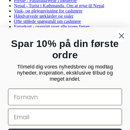
Presse - PashminaWear i medierne
Nepal - Turist i Kathmandu. Om at rejse til Nepal
Vask- og plejeanvisning for cashmere
Håndvævede tørklæder og sjaler
Ofte stillede spørgsmål om cashmere
Farvekort - oversigt over alle vores farver
Rabatkode til PashminaWear
Affiliate Partner
Spar 10% på din første
Oversigt
ordre
Kontakt os
PashminaWear
Tilmeld dig vores nyhedsbrev og modtag
Strandparken 23 st tv
nyheder, inspiration, eksklusive tilbud og
8000 Aarhus C
CVR: 29025002
meget andet.
24 48 13 76
kundeservice@pashminawear.dk
Besøg vores showroom
Nyhedsbrev
Din e-mail
OK
Sociale medier
Facebook