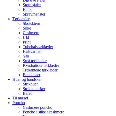
Dip dye sjaler
Store sjaler
Batik
Spraymønster
Tørklæder
Skotsktern
Silke
Cashmere
Uld
Print
Tubehalstørklæder
Halsvarmer
Yak
Små tørklæder
Kvadratiske tørklæder
Trekantede tørklæder
Bandanaer
Huer og handsker
Strikhuer
Strikhandsker
Baret
Til mænd
Poncho
Cashmere poncho
Poncho i silke / cashmere