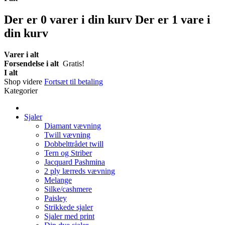
Der er
0
varer i din kurv
Der er 1 vare i
din kurv
Varer i alt
Forsendelse i alt
Gratis!
I alt
Shop videre
Fortsæt til betaling
Kategorier
Sjaler
Diamant vævning
Twill vævning
Dobbelttrådet twill
Tern og Striber
Jacquard Pashmina
2 ply lærreds vævning
Melange
Silke/cashmere
Paisley
Strikkede sjaler
Sjaler med print