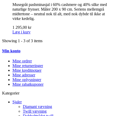
Musegråt pashminasjal i 60% cashmere og 40% silke med
naturlige frynser. Måler 200 x 90 cm. Seriens mellemgrå
midtertone – neutral nok til alt, med nok dybde til ikke at
virke kedelig.
1 295,00 kr
Læg i kurv
Showing 1 - 3 of 3 items
Min konto
Mine ordrer
Mine returneringer
Mine kreditnotaer
Mine adresser
Mine oplysninger
Mine rabatkuponer
Kategorier
Sjaler
Diamant vævning
Twill vævning
Dobbelttrådet twill