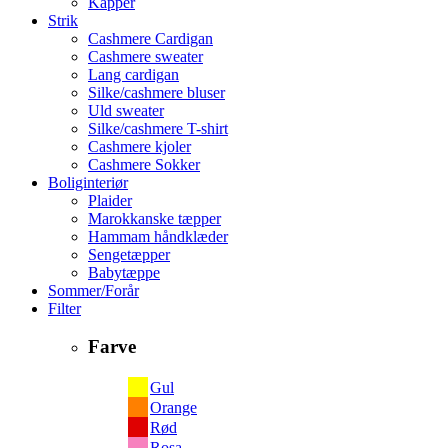
Kapper
Strik
Cashmere Cardigan
Cashmere sweater
Lang cardigan
Silke/cashmere bluser
Uld sweater
Silke/cashmere T-shirt
Cashmere kjoler
Cashmere Sokker
Boliginteriør
Plaider
Marokkanske tæpper
Hammam håndklæder
Sengetæpper
Babytæppe
Sommer/Forår
Filter
Farve
Gul
Orange
Rød
Rosa