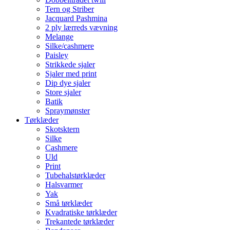
Tern og Striber
Jacquard Pashmina
2 ply lærreds vævning
Melange
Silke/cashmere
Paisley
Strikkede sjaler
Sjaler med print
Dip dye sjaler
Store sjaler
Batik
Spraymønster
Tørklæder
Skotsktern
Silke
Cashmere
Uld
Print
Tubehalstørklæder
Halsvarmer
Yak
Små tørklæder
Kvadratiske tørklæder
Trekantede tørklæder