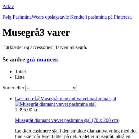
Arkiv
Følg PashminaWears opslagstavle Kendte i pashmina på Pinterest.
Musegrå
3 varer
Tørklæder og accessories i farven musegrå.
Se andre
grå nuancer
.
Tabel
Liste
Sorter efter
Læs mere
1 395,00 kr
Musegråt diamant vævet pashmina sjal
(70 x 200 cm)
Lækkert cashmere sjal i den smukke diamantvævning med det
fine skær når lyset falder på det. Sjalet er musegråt, altså en