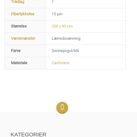
Trådlag
1
Fibertykkelse
15 µm
Størrelse
200 x 90 cm
Vævemønster
Lærredsvævning
Farve
Sennepsgul/blå
Materiale
Cashmere
KATEGORIER