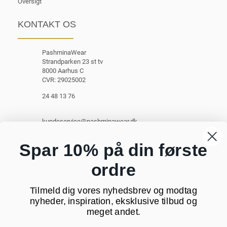
Oversigt
KONTAKT OS
PashminaWear
Strandparken 23 st tv
8000 Aarhus C
CVR: 29025002
24 48 13 76
kundeservice@pashminawear.dk
Besøg vores showroom
Spar 10% på din første
ordre
NYHEDSBREV
Tilmeld dig vores nyhedsbrev og modtag
Din
nyheder, inspiration, eksklusive tilbud og
e-
meget andet.
mail