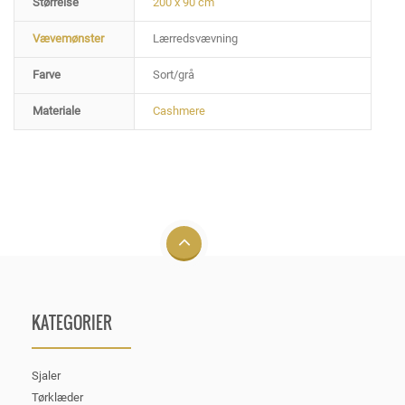
Størrelse
200 x 90 cm
Vævemønster
Lærredsvævning
Farve
Sort/grå
Materiale
Cashmere
KATEGORIER
Sjaler
Tørklæder