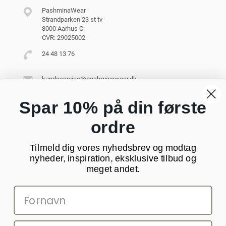
PashminaWear
Strandparken 23 st tv
8000 Aarhus C
CVR: 29025002
24 48 13 76
kundeservice@pashminawear.dk
Besøg vores showroom
Spar 10% på din første
ordre
NYHEDSBREV
Tilmeld dig vores nyhedsbrev og modtag
Din
nyheder, inspiration, eksklusive tilbud og
e-
meget andet.
mail
SOCIALE MEDIER