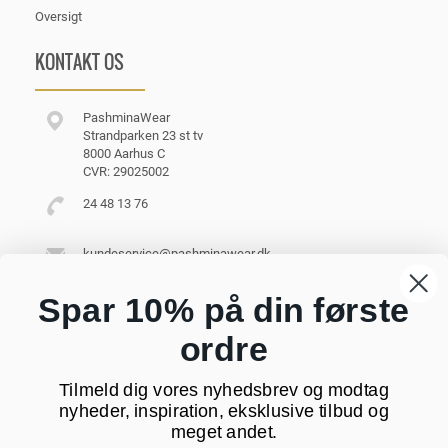
Oversigt
KONTAKT OS
PashminaWear
Strandparken 23 st tv
8000 Aarhus C
CVR: 29025002
24 48 13 76
kundeservice@pashminawear.dk
Besøg vores showroom
Spar 10% på din første
ordre
NYHEDSBREV
Tilmeld dig vores nyhedsbrev og modtag
Din
nyheder, inspiration, eksklusive tilbud og
e-
meget andet.
mail