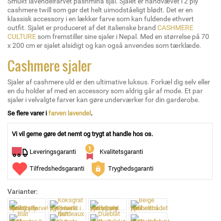
Smukt lavendelfarvet pashmina sjal. Sjalet er håndvævet i 2 ply
cashmere twill som gør det helt uimodståeligt blødt. Det er en
klassisk accessory i en lækker farve som kan fuldende ethvert
outfit. Sjalet er produceret af det italienske brand
CASHMERE
CULTURE
som fremstiller sine sjaler i Nepal. Med en størrelse på 70
x 200 cm er sjalet alsidigt og kan også anvendes som tærklæde.
Cashmere sjaler
Sjaler af cashmere uld er den ultimative luksus. Forkæl dig selv eller
en du holder af med en accessory som aldrig går af mode. Et par
sjaler i velvalgte farver kan gøre underværker for din garderobe.
Se flere varer i
farven lavendel
.
Vi vil gerne gøre det nemt og trygt at handle hos os.
Leveringsgaranti
Kvalitetsgaranti
Tilfredshedsgaranti
Tryghedsgaranti
Varianter: