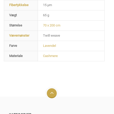
Fibertykkelse
15 µm
Vægt
65 g
Størrelse
70 x 200 cm
Vævemønster
Twill weave
Farve
Lavendel
Materiale
Cashmere