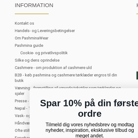
INFORMATION
Kontakt os
Handels- og Leveringsbetingelser
Om PashminaWear
Pashmina guide
Cookie- og privatlivspolitik
Silke og dens oprindelse
Cashmere - om produktion af cashmere uld
B2B - køb pashmina og cashmere tørklæder engros til din
butik
Vævning - fremstilling af vævede tekstiler som tørklæder og
sjaler
Spar 10% på din først
Presse - PashminaWear i medierne
Nepal - Turist i Kathmandu. Om at rejse til Nepal
ordre
Vask- og plejeanvisning for cashmere
Håndvævede tørklæder og sjaler
Tilmeld dig vores nyhedsbrev og modtag
nyheder, inspiration, eksklusive tilbud og
Ofte stillede spørgsmål om cashmere
meget andet.
Farvekort - oversigt over alle vores farver