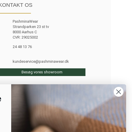
KONTAKT OS
PashminaWear
Strandparken 23 st tv
8000 Aarhus C
CVR: 29025002
24 48 13 76
kundeservice@pashminawear.dk
Besøg vores showroom
e