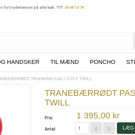
 fortrydelsesret på alle køb. Tlf:
24 48 13 76
OG HANDSKER
TIL MÆND
PONCHO
ST
ANEBÆRRØDT PASHMINA SJAL I 2 PLY TWILL
TRANEBÆRRØDT PASHM
TWILL
1 395,00 kr
Pris:
LÆG 
Antal: