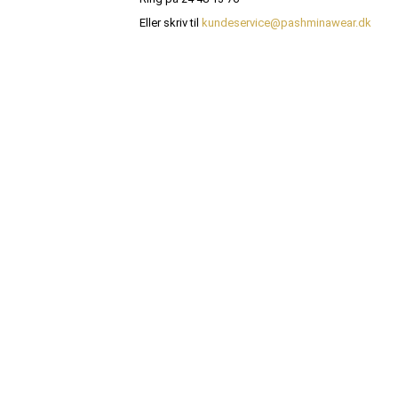
Eller skriv til
kundeservice@pashminawear.dk