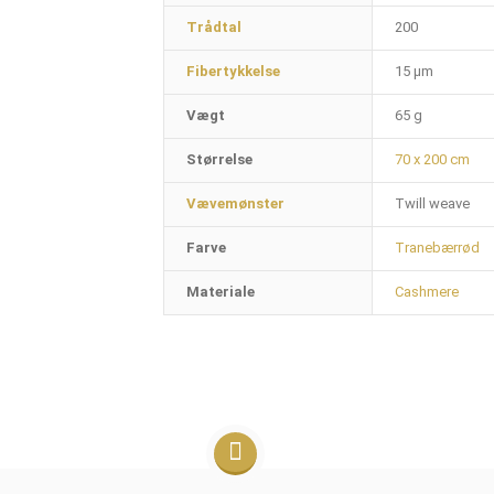
Trådtal
200
Fibertykkelse
15 µm
Vægt
65 g
Størrelse
70 x 200 cm
Vævemønster
Twill weave
Farve
Tranebærrød
Materiale
Cashmere