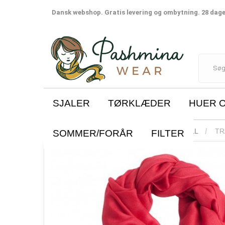
Dansk webshop. Gratis levering og ombytning. 28 dages
SJALER
TØRKLÆDER
HUER 
SJALER
DOBBELTTRÅDET TWILL
TR
SOMMER/FORÅR
FILTER