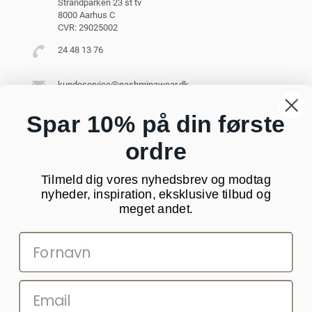
Strandparken 23 st tv
8000 Aarhus C
CVR: 29025002
24 48 13 76
kundeservice@pashminawear.dk
Besøg vores showroom
Spar 10% på din første
ordre
NYHEDSBREV
Tilmeld dig vores nyhedsbrev og modtag
Din
nyheder, inspiration, eksklusive tilbud og
e-
meget andet.
mail
SOCIALE MEDIER