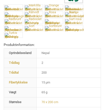
Produktinformation:
Oprindelsesland
Nepal
Trådlag
2
Trådtal
200
Fibertykkelse
15 µm
Vægt
65 g
Størrelse
70 x 200 cm