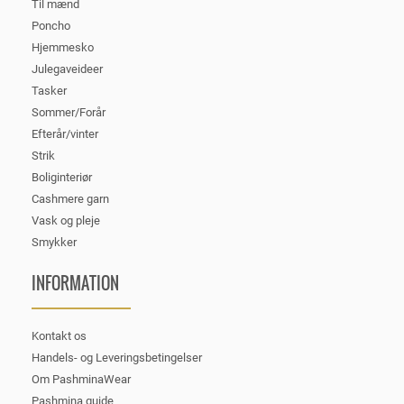
Til mænd
Poncho
Hjemmesko
Julegaveideer
Tasker
Sommer/Forår
Efterår/vinter
Strik
Boliginteriør
Cashmere garn
Vask og pleje
Smykker
INFORMATION
Kontakt os
Handels- og Leveringsbetingelser
Om PashminaWear
Pashmina guide