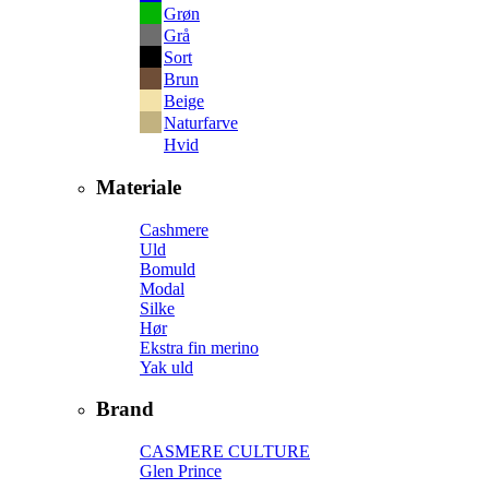
Grøn
Grå
Sort
Brun
Beige
Naturfarve
Hvid
Materiale
Cashmere
Uld
Bomuld
Modal
Silke
Hør
Ekstra fin merino
Yak uld
Brand
CASMERE CULTURE
Glen Prince