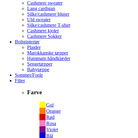
Cashmere sweater
Lang cardigan
Silke/cashmere bluser
Uld sweater
Silke/cashmere T-shirt
Cashmere kjoler
Cashmere Sokker
Boliginteriør
Plaider
Marokkanske tæpper
Hammam håndklæder
Sengetæpper
Babytæppe
Sommer/Forår
Filter
Farve
Gul
Orange
Rød
Rosa
Violet
Blå