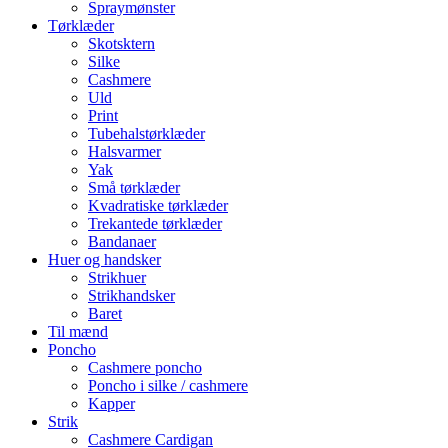
Spraymønster
Tørklæder
Skotsktern
Silke
Cashmere
Uld
Print
Tubehalstørklæder
Halsvarmer
Yak
Små tørklæder
Kvadratiske tørklæder
Trekantede tørklæder
Bandanaer
Huer og handsker
Strikhuer
Strikhandsker
Baret
Til mænd
Poncho
Cashmere poncho
Poncho i silke / cashmere
Kapper
Strik
Cashmere Cardigan