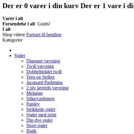
Der er
0
varer i din kurv
Der er 1 vare i d
Varer i alt
Forsendelse i alt
Gratis!
I alt
Shop videre
Fortsæt til betaling
Kategorier
Sjaler
Diamant vævning
Twill vævning
Dobbelttrådet twill
Tern og Striber
Jacquard Pashmina
2 ply lærreds vævning
Melange
Silke/cashmere
Paisley
Strikkede sjaler
Sjaler med print
Dip dye sjaler
Store sjaler
Batik