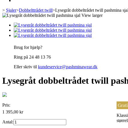
>
Sjaler
>
Dobbelttrådet twill
>
Lysegråt dobbeltrådet twill pashmina sja
View larger
Brug for hjælp?
Ring på 24 48 13 76
Eller skriv til
kundeservice@pashminawear.dk
Lysegråt dobbeltrådet twill pas
Pris:
Grati
1 395,00 kr
Klassi
større
Antal: