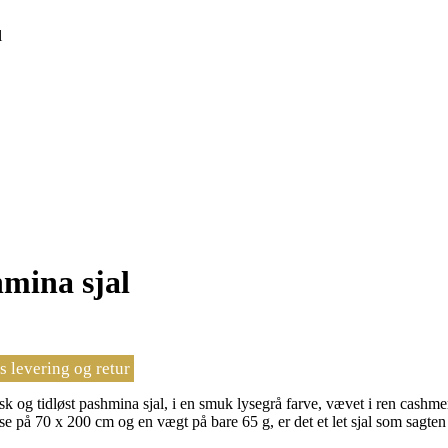
l
hmina sjal
s levering og retur
sk og tidløst pashmina sjal, i en smuk lysegrå farve, vævet i ren cashm
lse på 70 x 200 cm og en vægt på bare 65 g, er det et let sjal som sagten