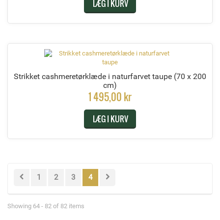
LÆG I KURV
Strikket cashmeretørklæde i naturfarvet taupe
(70 x 200
cm)
1 495,00 kr
LÆG I KURV
1
2
3
4
Showing 64 - 82 of 82 items