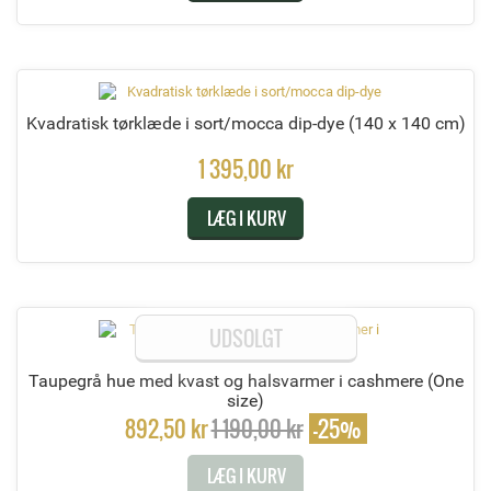
Kvadratisk tørklæde i sort/mocca dip-dye
(140 x 140 cm)
1 395,00 kr
LÆG I KURV
UDSOLGT
Taupegrå hue med kvast og halsvarmer i cashmere
(One
size)
892,50 kr
1 190,00 kr
-25%
LÆG I KURV