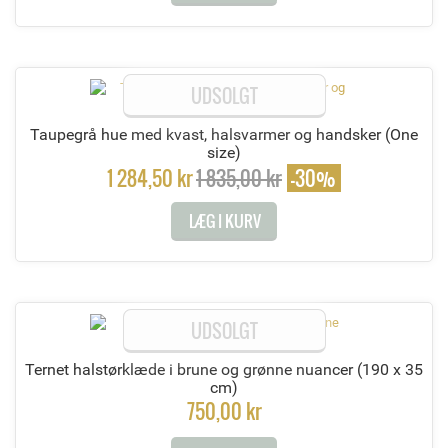
UDSOLGT
Taupegrå hue med kvast, halsvarmer og handsker
(One
size)
1 284,50 kr
1 835,00 kr
-30%
LÆG I KURV
UDSOLGT
Ternet halstørklæde i brune og grønne nuancer
(190 x 35
cm)
750,00 kr