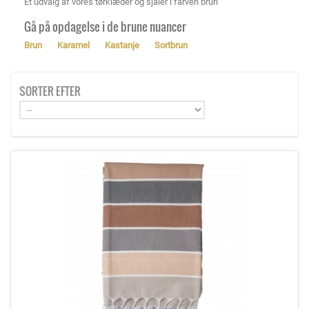
Et udvalg af vores tørklæder og sjaler i farven brun
Gå på opdagelse i de brune nuancer
Brun
Karamel
Kastanje
Sortbrun
SORTER EFTER