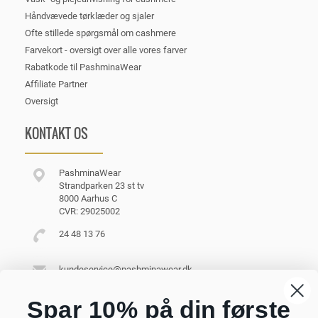
Håndvævede tørklæder og sjaler
Ofte stillede spørgsmål om cashmere
Farvekort - oversigt over alle vores farver
Rabatkode til PashminaWear
Affiliate Partner
Oversigt
KONTAKT OS
PashminaWear
Strandparken 23 st tv
8000 Aarhus C
CVR: 29025002
24 48 13 76
kundeservice@pashminawear.dk
Besøg vores showroom
Spar 10% på din første