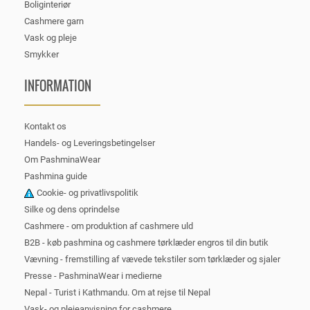
Boliginteriør
Cashmere garn
Vask og pleje
Smykker
INFORMATION
Kontakt os
Handels- og Leveringsbetingelser
Om PashminaWear
Pashmina guide
Cookie- og privatlivspolitik
Silke og dens oprindelse
Cashmere - om produktion af cashmere uld
B2B - køb pashmina og cashmere tørklæder engros til din butik
Vævning - fremstilling af vævede tekstiler som tørklæder og sjaler
Presse - PashminaWear i medierne
Nepal - Turist i Kathmandu. Om at rejse til Nepal
Vask- og plejeanvisning for cashmere