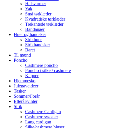
Halsvarmer
Yak
Små tørklæder
Kvadratiske tørklæder
Trekantede tørklæder
Bandanaer
Huer og handsker
Strikhuer
Strikhandsker
Baret
Til mænd
Poncho
Cashmere poncho
Poncho i silke / cashmere
Kapper
Hjemmesko
Julegaveideer
Tasker
Sommer/Forår
Efterår/vinter
Strik
Cashmere Cardigan
Cashmere sweater
Lang cardigan
Silke/cashmere bluser