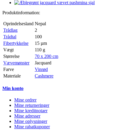
Produktinformation:
Oprindelsesland
Nepal
Trådlag
2
Trådtal
100
Fibertykkelse
15 µm
Vægt
110 g
Størrelse
70 x 200 cm
Vævemønster
Jacquard
Farve
Vinrød
Materiale
Cashmere
Min konto
Mine ordrer
Mine returneringer
Mine kreditnotaer
Mine adresser
Mine oplysninger
Mine rabatkuponer