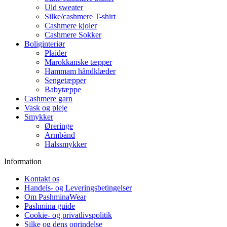
Uld sweater
Silke/cashmere T-shirt
Cashmere kjoler
Cashmere Sokker
Boliginteriør
Plaider
Marokkanske tæpper
Hammam håndklæder
Sengetæpper
Babytæppe
Cashmere garn
Vask og pleje
Smykker
Øreringe
Armbånd
Halssmykker
Information
Kontakt os
Handels- og Leveringsbetingelser
Om PashminaWear
Pashmina guide
Cookie- og privatlivspolitik
Silke og dens oprindelse