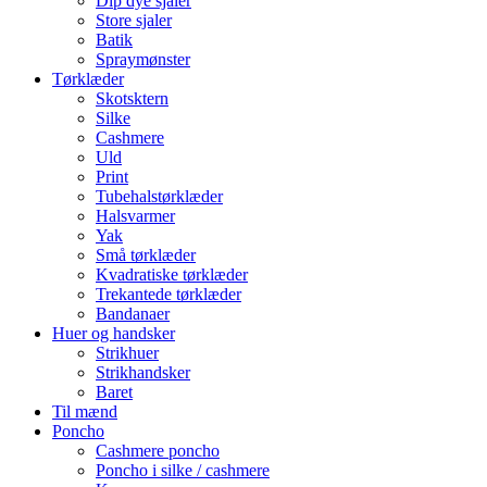
Dip dye sjaler
Store sjaler
Batik
Spraymønster
Tørklæder
Skotsktern
Silke
Cashmere
Uld
Print
Tubehalstørklæder
Halsvarmer
Yak
Små tørklæder
Kvadratiske tørklæder
Trekantede tørklæder
Bandanaer
Huer og handsker
Strikhuer
Strikhandsker
Baret
Til mænd
Poncho
Cashmere poncho
Poncho i silke / cashmere