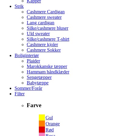
Kapper
Strik
Cashmere Cardigan
Cashmere sweater
Lang cardigan
Silke/cashmere bluser
Uld sweater
Silke/cashmere T-shirt
Cashmere kjoler
Cashmere Sokker
Boliginteriør
Plaider
Marokkanske tæpper
Hammam håndklæder
Sengetæpper
Babytæppe
Sommer/Forår
Filter
Farve
Gul
Orange
Rød
Rosa