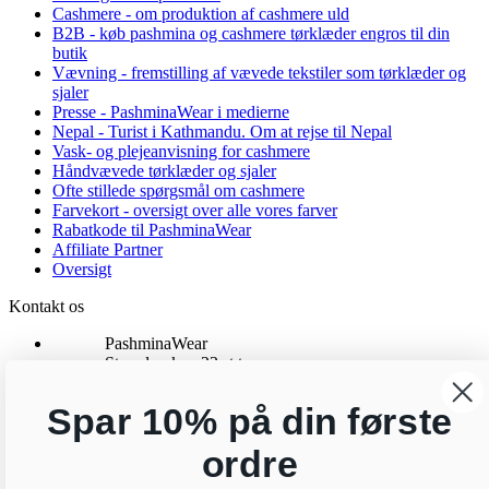
Cashmere - om produktion af cashmere uld
B2B - køb pashmina og cashmere tørklæder engros til din
butik
Vævning - fremstilling af vævede tekstiler som tørklæder og
sjaler
Presse - PashminaWear i medierne
Nepal - Turist i Kathmandu. Om at rejse til Nepal
Vask- og plejeanvisning for cashmere
Håndvævede tørklæder og sjaler
Ofte stillede spørgsmål om cashmere
Farvekort - oversigt over alle vores farver
Rabatkode til PashminaWear
Affiliate Partner
Oversigt
Kontakt os
PashminaWear
Strandparken 23 st tv
8000 Aarhus C
CVR: 29025002
Spar 10% på din første
24 48 13 76
kundeservice@pashminawear.dk
ordre
Besøg vores showroom