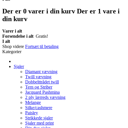
Der er
0
varer i din kurv
Der er 1 vare i
din kurv
Varer i alt
Forsendelse i alt
Gratis!
I alt
Shop videre
Fortsæt til betaling
Kategorier
Sjaler
Diamant vævning
Twill vævning
Dobbelttrådet twill
Tern og Striber
Jacquard Pashmina
2 ply lærreds vævning
Melange
Silke/cashmere
Paisley
Strikkede sjaler
Sjaler med print