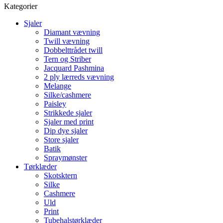
Kategorier
Sjaler
Diamant vævning
Twill vævning
Dobbelttrådet twill
Tern og Striber
Jacquard Pashmina
2 ply lærreds vævning
Melange
Silke/cashmere
Paisley
Strikkede sjaler
Sjaler med print
Dip dye sjaler
Store sjaler
Batik
Spraymønster
Tørklæder
Skotsktern
Silke
Cashmere
Uld
Print
Tubehalstørklæder