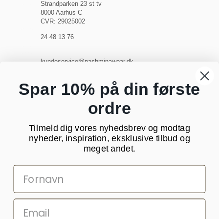
Strandparken 23 st tv
8000 Aarhus C
CVR: 29025002
24 48 13 76
kundeservice@pashminawear.dk
Besøg vores showroom
Spar 10% på din første
ordre
NYHEDSBREV
Tilmeld dig vores nyhedsbrev og modtag
Din
nyheder, inspiration, eksklusive tilbud og
e-
meget andet.
mail
SOCIALE MEDIER