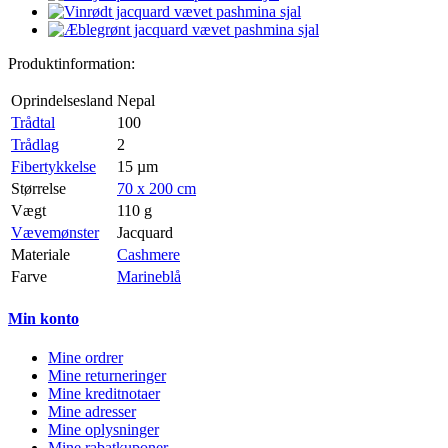
Produktinformation:
Oprindelsesland
Nepal
Trådtal
100
Trådlag
2
Fibertykkelse
15 µm
Størrelse
70 x 200 cm
Vægt
110 g
Vævemønster
Jacquard
Materiale
Cashmere
Farve
Marineblå
Min konto
Mine ordrer
Mine returneringer
Mine kreditnotaer
Mine adresser
Mine oplysninger
Mine rabatkuponer