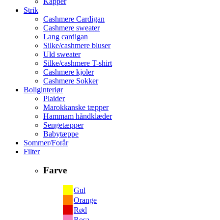
Kapper
Strik
Cashmere Cardigan
Cashmere sweater
Lang cardigan
Silke/cashmere bluser
Uld sweater
Silke/cashmere T-shirt
Cashmere kjoler
Cashmere Sokker
Boliginteriør
Plaider
Marokkanske tæpper
Hammam håndklæder
Sengetæpper
Babytæppe
Sommer/Forår
Filter
Farve
Gul
Orange
Rød
Rosa