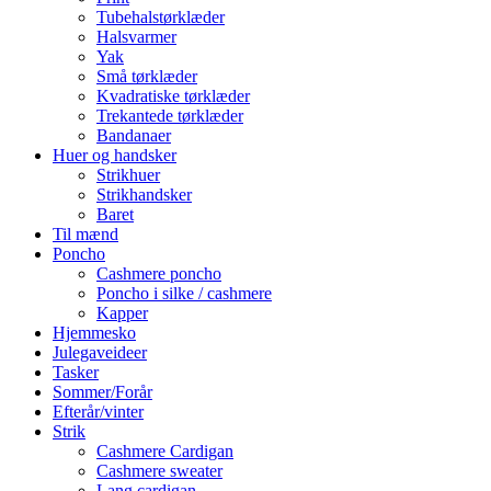
Tubehalstørklæder
Halsvarmer
Yak
Små tørklæder
Kvadratiske tørklæder
Trekantede tørklæder
Bandanaer
Huer og handsker
Strikhuer
Strikhandsker
Baret
Til mænd
Poncho
Cashmere poncho
Poncho i silke / cashmere
Kapper
Hjemmesko
Julegaveideer
Tasker
Sommer/Forår
Efterår/vinter
Strik
Cashmere Cardigan
Cashmere sweater
Lang cardigan