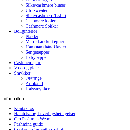
Silke/cashmere bluser
Uld sweater
Silke/cashmere T-shirt
Cashmere kjoler
Cashmere Sokker
Boliginteriør
Plaider
Marokkanske tæpper
Hammam håndklæder
Sengetæpper
Babytæppe
Cashmere garn
Vask og pleje
Smykker
Øreringe
Armbånd
Halssmykker
Information
Kontakt os
Handels- og Leveringsbetingelser
Om PashminaWear
Pashmina guide
Cookie- og privatlivspolitik