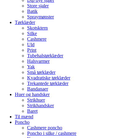
Dip dye sjaler
Store sjaler
Batik
Spraymønster
Tørklæder
Skotsktern
Silke
Cashmere
Uld
Print
Tubehalstørklæder
Halsvarmer
Yak
Små tørklæder
Kvadratiske tørklæder
Trekantede tørklæder
Bandanaer
Huer og handsker
Strikhuer
Strikhandsker
Baret
Til mænd
Poncho
Cashmere poncho
Poncho i silke / cashmere