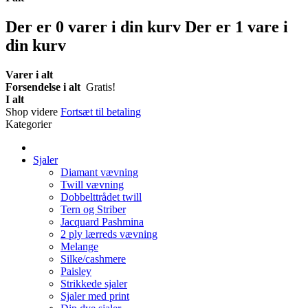
Der er
0
varer i din kurv
Der er 1 vare i
din kurv
Varer i alt
Forsendelse i alt
Gratis!
I alt
Shop videre
Fortsæt til betaling
Kategorier
Sjaler
Diamant vævning
Twill vævning
Dobbelttrådet twill
Tern og Striber
Jacquard Pashmina
2 ply lærreds vævning
Melange
Silke/cashmere
Paisley
Strikkede sjaler
Sjaler med print