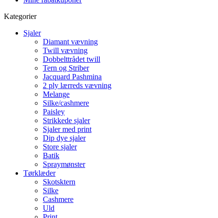
Kategorier
Sjaler
Diamant vævning
Twill vævning
Dobbelttrådet twill
Tern og Striber
Jacquard Pashmina
2 ply lærreds vævning
Melange
Silke/cashmere
Paisley
Strikkede sjaler
Sjaler med print
Dip dye sjaler
Store sjaler
Batik
Spraymønster
Tørklæder
Skotsktern
Silke
Cashmere
Uld
Print