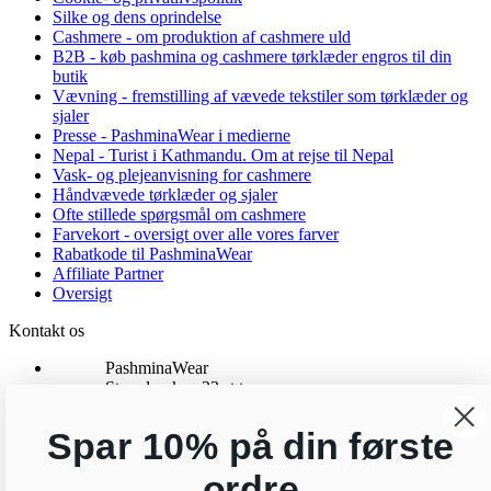
Silke og dens oprindelse
Cashmere - om produktion af cashmere uld
B2B - køb pashmina og cashmere tørklæder engros til din
butik
Vævning - fremstilling af vævede tekstiler som tørklæder og
sjaler
Presse - PashminaWear i medierne
Nepal - Turist i Kathmandu. Om at rejse til Nepal
Vask- og plejeanvisning for cashmere
Håndvævede tørklæder og sjaler
Ofte stillede spørgsmål om cashmere
Farvekort - oversigt over alle vores farver
Rabatkode til PashminaWear
Affiliate Partner
Oversigt
Kontakt os
PashminaWear
Strandparken 23 st tv
8000 Aarhus C
CVR: 29025002
Spar 10% på din første
24 48 13 76
kundeservice@pashminawear.dk
ordre